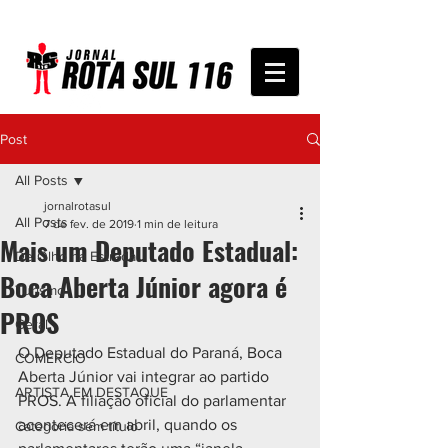
Post
All Posts
jornalrotasul
All Posts
7 de fev. de 2019
1 min de leitura
Mais um Deputado Estadual:
De Olho na Estrada
Boca Aberta Júnior agora é
Turismo
PROS
Geral
O Deputado Estadual do Paraná, Boca 
COMÉRCIO
Aberta Júnior vai integrar ao partido 
ARTISTA EM DESTAQUE
PROS. A filiação oficial do parlamentar 
acontecerá em abril, quando os 
Categoria sem título