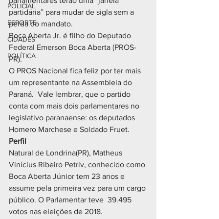
parlamentares terão uma “janela 
POLICIAL
partidária” para mudar de sigla sem a 
ESPORTE
perda do mandato.
Boca Aberta Jr. é filho do Deputado 
CIDADES
Federal Emerson Boca Aberta (PROS- 
POLÍTICA
PR).
O PROS Nacional fica feliz por ter mais 
um representante na Assembleia do 
Paraná.  Vale lembrar, que o partido 
conta com mais dois parlamentares no 
legislativo paranaense: os deputados 
Homero Marchese e Soldado Fruet.
Perfil
Natural de Londrina(PR), Matheus 
Vinícius Ribeiro Petriv, conhecido como 
Boca Aberta Júnior tem 23 anos e 
assume pela primeira vez para um cargo 
público. O Parlamentar teve  39.495 
votos nas eleições de 2018.