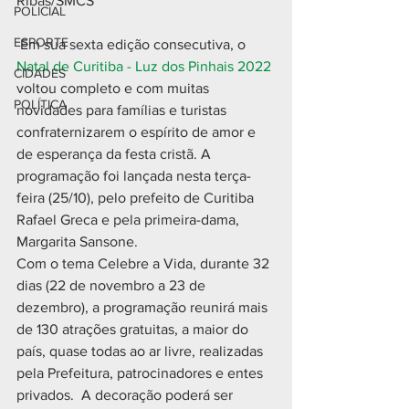
Ribas/SMCS
POLICIAL
ESPORTE
 Em sua sexta edição consecutiva, o
Natal de Curitiba - Luz dos Pinhais 2022 
CIDADES
voltou completo e com muitas 
POLÍTICA
novidades para famílias e turistas 
confraternizarem o espírito de amor e 
de esperança da festa cristã. A 
programação foi lançada nesta terça-
feira (25/10), pelo prefeito de Curitiba 
Rafael Greca e pela primeira-dama, 
Margarita Sansone. 
Com o tema Celebre a Vida, durante 32 
dias (22 de novembro a 23 de 
dezembro), a programação reunirá mais 
de 130 atrações gratuitas, a maior do 
país, quase todas ao ar livre, realizadas 
pela Prefeitura, patrocinadores e entes 
privados.  A decoração poderá ser 