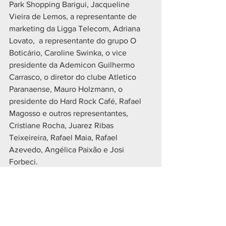
Park Shopping Barigui, Jacqueline 
Vieira de Lemos, a representante de 
marketing da Ligga Telecom, Adriana 
Lovato,  a representante do grupo O 
Boticário, Caroline Swinka, o vice 
presidente da Ademicon Guilhermo 
Carrasco, o diretor do clube Atletico 
Paranaense, Mauro Holzmann, o 
presidente do Hard Rock Café, Rafael 
Magosso e outros representantes, 
Cristiane Rocha, Juarez Ribas 
Teixeireira, Rafael Maia, Rafael 
Azevedo, Angélica Paixão e Josi 
Forbeci.
A Prefeitura de Curitiba promove o 
Natal de Curitiba – Luz dos Pinhais 
2022 com o patrocínio das empresas 