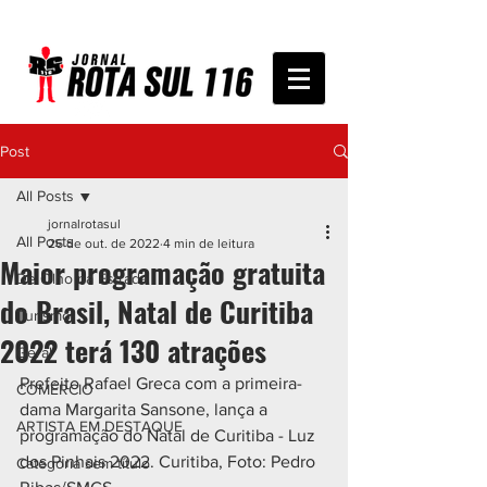
Post
All Posts
jornalrotasul
All Posts
26 de out. de 2022
4 min de leitura
Maior programação gratuita
De Olho na Estrada
do Brasil, Natal de Curitiba
Turismo
2022 terá 130 atrações
Geral
Prefeito Rafael Greca com a primeira-
COMÉRCIO
dama Margarita Sansone, lança a 
ARTISTA EM DESTAQUE
programação do Natal de Curitiba - Luz 
dos Pinhais 2022. Curitiba, Foto: Pedro 
Categoria sem título