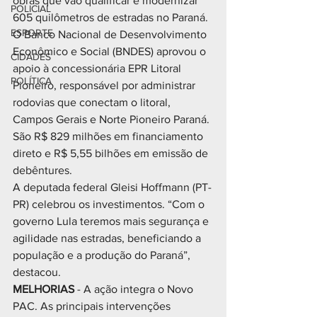
obras que vão qualificar e modernizar 
POLICIAL
605 quilômetros de estradas no Paraná. 
ESPORTE
O Banco Nacional de Desenvolvimento 
Econômico e Social (BNDES) aprovou o 
CIDADES
apoio à concessionária EPR Litoral 
POLÍTICA
Pioneiro, responsável por administrar 
rodovias que conectam o litoral, 
Campos Gerais e Norte Pioneiro Paraná. 
São R$ 829 milhões em financiamento 
direto e R$ 5,55 bilhões em emissão de 
debêntures.
A deputada federal Gleisi Hoffmann (PT-
PR) celebrou os investimentos. “Com o 
governo Lula teremos mais segurança e 
agilidade nas estradas, beneficiando a 
população e a produção do Paraná”, 
destacou.
MELHORIAS 
- A ação integra o Novo 
PAC. As principais intervenções 