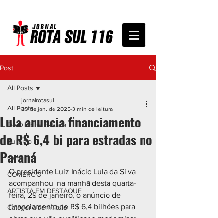
Post
All Posts
jornalrotasul
All Posts
29 de jan. de 2025
3 min de leitura
Lula anuncia financiamento
De Olho na Estrada
de R$ 6,4 bi para estradas no
Turismo
Paraná
Geral
O presidente Luiz Inácio Lula da Silva 
COMÉRCIO
acompanhou, na manhã desta quarta-
ARTISTA EM DESTAQUE
feira, 29 de janeiro, o anúncio de 
financiamento de R$ 6,4 bilhões para 
Categoria sem título