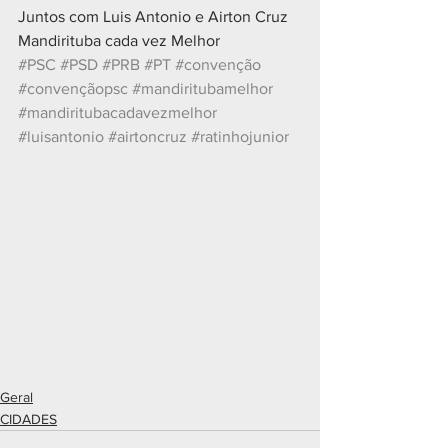
Juntos com Luis Antonio e Airton Cruz
Mandirituba cada vez Melhor
#PSC
#PSD
#PRB
#PT
#convenção
#convençãopsc
#mandiritubamelhor
#mandiritubacadavezmelhor
#luisantonio
#airtoncruz
#ratinhojunior
Geral
CIDADES