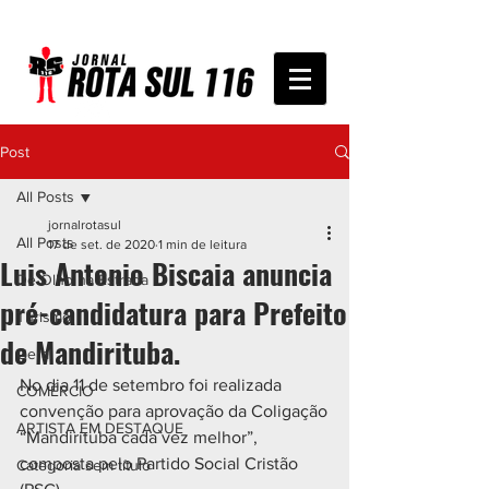
Post
All Posts
jornalrotasul
All Posts
17 de set. de 2020
1 min de leitura
Luis Antonio Biscaia anuncia
De Olho na Estrada
pré-candidatura para Prefeito
Turismo
de Mandirituba.
Geral
No dia 11 de setembro foi realizada 
COMÉRCIO
convenção para aprovação da Coligação
ARTISTA EM DESTAQUE
“Mandirituba cada vez melhor”, 
composta pelo Partido Social Cristão 
Categoria sem título