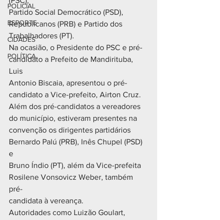
(PSC),
POLICIAL
Partido Social Democrático (PSD), 
ESPORTE
Republicanos (PRB) e Partido dos
Trabalhadores (PT).
CIDADES
Na ocasião, o Presidente do PSC e pré-
POLÍTICA
candidato a Prefeito de Mandirituba, 
Luis
Antonio Biscaia, apresentou o pré-
candidato a Vice-prefeito, Airton Cruz.
Além dos pré-candidatos a vereadores 
do município, estiveram presentes na
convenção os dirigentes partidários 
Bernardo Palú (PRB), Inês Chupel (PSD) 
e
Bruno Índio (PT), além da Vice-prefeita 
Rosilene Vonsovicz Weber, também 
pré-
candidata à vereança.
Autoridades como Luizão Goulart, 