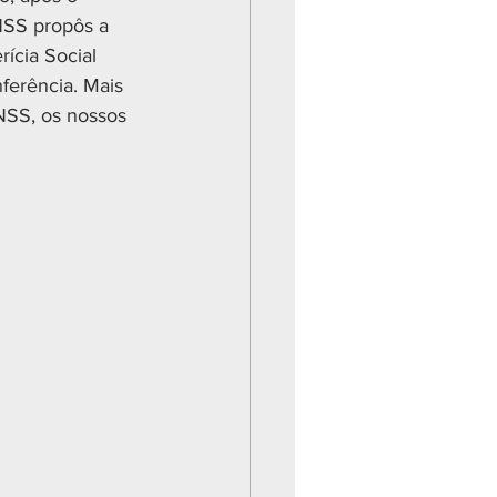
NSS propôs a 
ícia Social 
ferência. Mais 
NSS, os nossos 