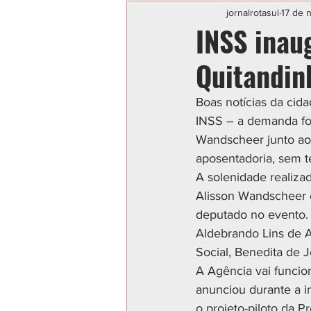
Categoria sem título
POLIC
jornalrotasul
17 de 
INSS inau
Quitandin
Boas notícias da cid
INSS – a demanda foi
Wandscheer junto ao I
aposentadoria, sem te
A solenidade realizada
Alisson Wandscheer e
deputado no evento.
Aldebrando Lins de Al
Social, Benedita de 
A Agência vai funcion
anunciou durante a i
o projeto-piloto da 