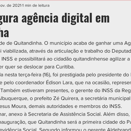
IAL
ESPORTE
CIDADES
POLÍTICA
nov. de 2021
1 min de leitura
gura agência digital em
ha
ade de Quitandinha. O município acaba de ganhar uma Agê
 viabilizada, através da articulação e trabalho do Deputa
NSS e possibilitará ao cidadão quitandinhense agilizar a
r quer se deslocar para Curitiba. 
 nesta terça-feira (16), foi prestigiada pelo presidente do
 pelo coordenador Édison Lara, que na ocasião, represe
 Também estiveram presentes, o gerente do INSS da Regi
buquerque, o prefeito Zé Quirera, a secretária municipal
Jesus Moura, demais autoridades e membros do INSS. 
ar, anexo à Secretaria de Assistência Social. Além disso,
nauguração, que Quitandinha será a primeira cidade do P
Previdência Social. Segundo informou o gerente Aldebrand