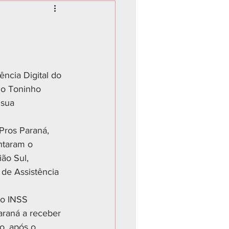
ncia Digital do 
do Toninho 
 sua 
 Pros Paraná, 
ntaram o 
ão Sul, 
 de Assistência 
 o INSS 
araná a receber 
o, após o 