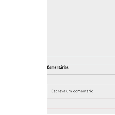
Comentários
Escreva um comentário
Vereadora acusa Tathiana
Guzella de xenofobia após fala