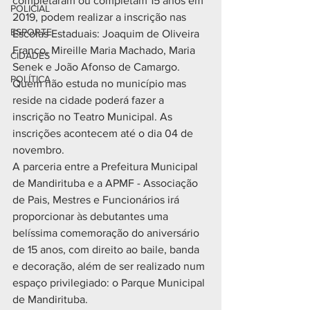
completaram ou completam 15 anos em 
POLICIAL
2019, podem realizar a inscrição nas 
ESPORTE
Escolas Estaduais: Joaquim de Oliveira 
Franco, Mireille Maria Machado, Maria 
CIDADES
Senek e João Afonso de Camargo. 
POLÍTICA
Quem não estuda no município mas 
reside na cidade poderá fazer a 
inscrição no Teatro Municipal. As 
inscrições acontecem até o dia 04 de 
novembro.
A parceria entre a Prefeitura Municipal 
de Mandirituba e a APMF - Associação 
de Pais, Mestres e Funcionários irá 
proporcionar às debutantes uma 
belíssima comemoração do aniversário 
de 15 anos, com direito ao baile, banda 
e decoração, além de ser realizado num 
espaço privilegiado: o Parque Municipal 
de Mandirituba.