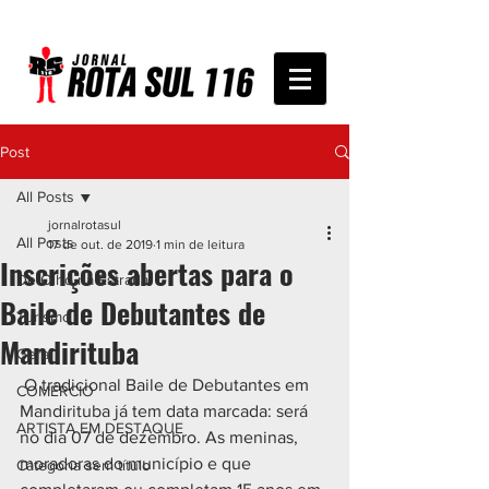
Post
All Posts
jornalrotasul
All Posts
17 de out. de 2019
1 min de leitura
Inscrições abertas para o
De Olho na Estrada
Baile de Debutantes de
Turismo
Mandirituba
Geral
 O tradicional Baile de Debutantes em 
COMÉRCIO
Mandirituba já tem data marcada: será 
ARTISTA EM DESTAQUE
no dia 07 de dezembro. As meninas, 
moradoras do município e que 
Categoria sem título