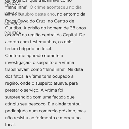
de 46 anos, que trabalhava como 
POLICIAL
‘flanelinha’. 
O crime aconteceu no dia 
ESPORTE
29 de outubro deste ano
, no entorno da 
Praça Oswaldo Cruz, no Centro de 
CIDADES
Curitiba. A prisão do homem de 38 anos 
POLÍTICA
ocorreu na região central da Capital. De 
acordo com testemunhas, os dois 
teriam brigado no local.
Conforme apurado durante a 
investigação, o suspeito e a vítima 
trabalhavam como ‘flanelinha’. Na data 
dos fatos, a vítima teria ocupado a 
região, onde o suspeito atuava, para 
prestar o serviço. A vítima foi 
surpreendida com uma facada que 
atingiu seu pescoço. Ele ainda tentou 
pedir ajuda num comércio próximo, mas 
não resistiu ao ferimento e morreu no 
local.