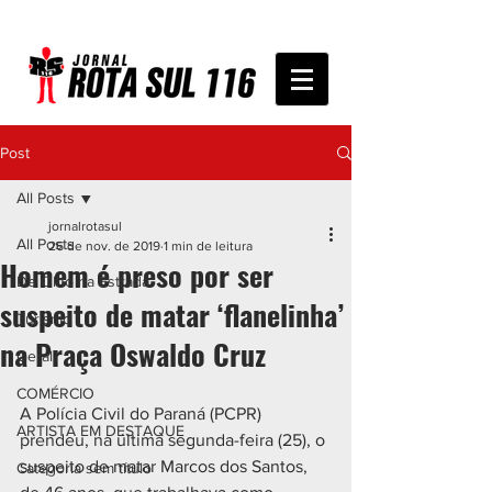
Post
All Posts
jornalrotasul
All Posts
26 de nov. de 2019
1 min de leitura
Homem é preso por ser
De Olho na Estrada
suspeito de matar ‘flanelinha’
Turismo
na Praça Oswaldo Cruz
Geral
COMÉRCIO
A Polícia Civil do Paraná (PCPR) 
ARTISTA EM DESTAQUE
prendeu, na última segunda-feira (25), o 
suspeito de matar Marcos dos Santos, 
Categoria sem título