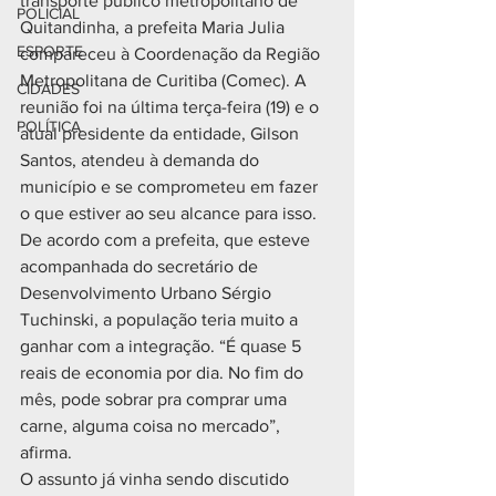
transporte público metropolitano de 
POLICIAL
Quitandinha, a prefeita Maria Julia 
ESPORTE
compareceu à Coordenação da Região 
Metropolitana de Curitiba (Comec). A 
CIDADES
reunião foi na última terça-feira (19) e o 
POLÍTICA
atual presidente da entidade, Gilson 
Santos, atendeu à demanda do 
município e se comprometeu em fazer 
o que estiver ao seu alcance para isso.
De acordo com a prefeita, que esteve 
acompanhada do secretário de 
Desenvolvimento Urbano Sérgio 
Tuchinski, a população teria muito a 
ganhar com a integração. “É quase 5 
reais de economia por dia. No fim do 
mês, pode sobrar pra comprar uma 
carne, alguma coisa no mercado”, 
afirma.
O assunto já vinha sendo discutido 