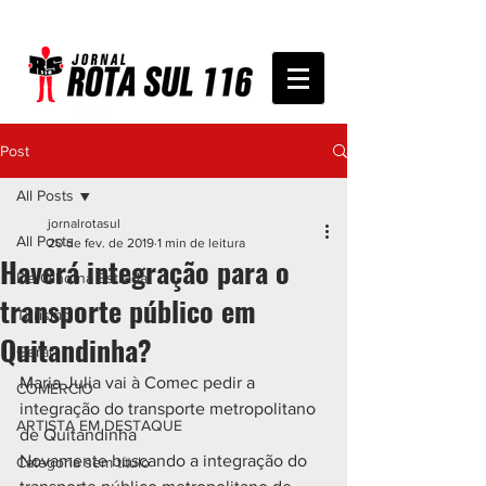
Post
All Posts
jornalrotasul
All Posts
20 de fev. de 2019
1 min de leitura
Haverá integração para o
De Olho na Estrada
transporte público em
Turismo
Quitandinha?
Geral
Maria Julia vai à Comec pedir a 
COMÉRCIO
integração do transporte metropolitano 
ARTISTA EM DESTAQUE
de Quitandinha
Novamente buscando a integração do 
Categoria sem título