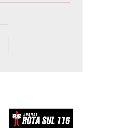
lto avalia resposta
losa ao tarifaço dos EUA
evitar ‘dar um tiro no pé’