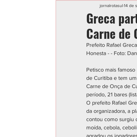
Categoria sem título
POLIC
jornalrotasul
14 de 
Greca part
Carne de 
Prefeito Rafael Greca
Honesta - - Foto: Da
Petisco mais famoso d
de Curitiba e tem um 
Carne de Onça de Curi
período, 21 bares (lis
O prefeito Rafael Gre
da organizadora, a pl
contou como surgiu o
moída, cebola, cebol
agradou os jogadores