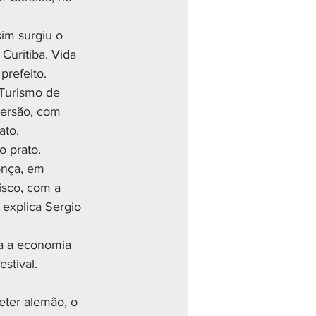
im surgiu o 
uritiba. Vida 
prefeito.
 Turismo de 
versão, com 
ato.
 prato. 
onça, em 
isco, com a 
 explica Sergio 
na a economia 
stival.
eter alemão, o 