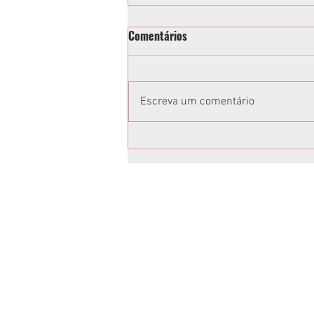
Comentários
Escreva um comentário
Toninho e Alisson Wandscheer
têm candidaturas confirmadas
em Convenção da Federação
União Progressista
Anuncie no Rota
Anuncie sua empresa conosco.
Peça um orçamento:
jornalrotasul@gmail.com
(41)99659-1045