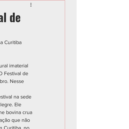
al de
a Curitiba 
ral imaterial 
O Festival de 
ubro. Nesse 
estival na sede 
legre. Ele 
ne bovina crua 
nação que não 
 Curitiba, no 