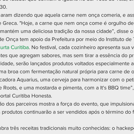
930.
maram dizendo que aquela carne nem onça comeria, e ass
e Greca. "Hoje, a carne que nem onça come é orgulho de C
 mantém uma deliciosa tradição da nossa cidade”, disse o 
de Onça tem apoio da Prefeitura por meio do Instituto de
urta Curitiba
. No festival, cada cozinheiro apresenta sua 
tes que agregam sabores, mas sem tirar a essência do pr
dade, serão lançados produtos voltados especialmente ao
ma broa com fermentação natural própria para carne de 
icadora Aquarius, uma cerveja para harmonizar com o pet
e Roots, e uma mostarda e pimenta, com a It's BBQ time”,
ortal Curitiba Honesta.
nião dos parceiros mostra a força do evento, que impulsio
s produtos continuarão a ser vendidos após o término do fe
ra três receitas tradicionais muito conhecidas: o hackep