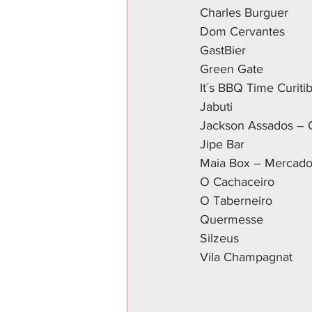
 Charles Burguer
 Dom Cervantes
 GastBier
 Green Gate
 It´s BBQ Time Curiti
 Jabuti
 Jackson Assados – 
 Jipe Bar
 Maia Box – Mercado
 O Cachaceiro
 O Taberneiro
 Quermesse
 Silzeus
 Vila Champagnat