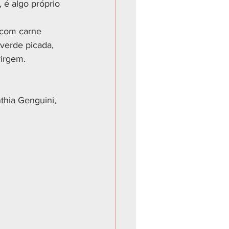
 é algo próprio 
a com carne 
verde picada, 
virgem.
thia Genguini, 