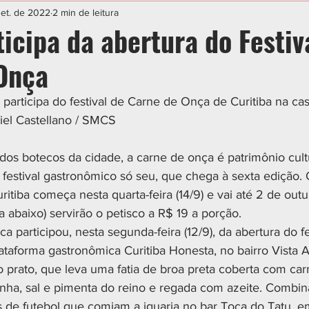
IAL
ESPORTE
CIDADES
POLÍTICA
set. de 2022
2 min de leitura
icipa da abertura do Festiv
Onça
 participa do festival de Carne de Onça de Curitiba na cas
niel Castellano / SMCS
os botecos da cidade, a carne de onça é patrimônio cultu
festival gastronômico só seu, que chega à sexta edição. 
tiba começa nesta quarta-feira (14/9) e vai até 2 de out
ta abaixo) servirão o petisco a R$ 19 a porção.
ca participou, nesta segunda-feira (12/9), da abertura do f
ataforma gastronômica Curitiba Honesta, no bairro Vista A
 prato, que leva uma fatia de broa preta coberta com car
inha, sal e pimenta do reino e regada com azeite. Combi
 de futebol que comiam a iguaria no bar Toca do Tatu, em