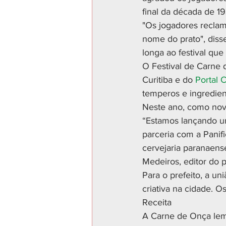
final da década de 1
"Os jogadores recla
nome do prato", diss
longa ao festival que
O Festival de Carne 
Curitiba e do 
Portal C
temperos e ingredien
Neste ano, como novi
“Estamos lançando u
parceria com a Panif
cervejaria paranaens
Medeiros, editor do p
Para o prefeito, a u
criativa na cidade. O
Receita
A Carne de Onça lemb