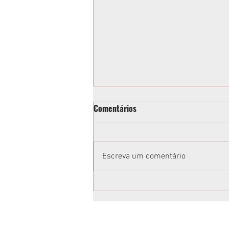
Comentários
Escreva um comentário
Toninho e Alisson Wandscheer
têm candidaturas confirmadas
em Convenção da Federação
União Progressista