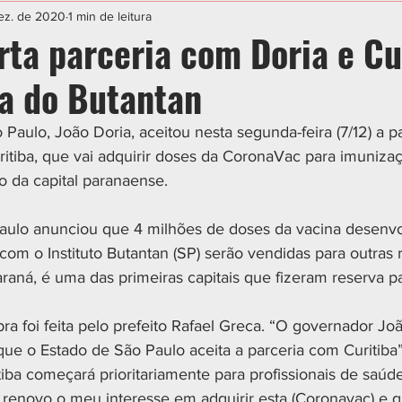
IAL
ESPORTE
CIDADES
POLÍTICA
ez. de 2020
1 min de leitura
rta parceria com Doria e Cu
na do Butantan
aulo, João Doria, aceitou nesta segunda-feira (7/12) a p
ritiba, que vai adquirir doses da CoronaVac para imunizaç
o da capital paranaense.
om o Instituto Butantan (SP) serão vendidas para outras r
Paraná, é uma das primeiras capitais que fizeram reserva 
ra foi feita pelo prefeito Rafael Greca. “O governador Jo
que o Estado de São Paulo aceita a parceria com Curitiba
iba começará prioritariamente para profissionais de saúde
r renovo o meu interesse em adquirir esta (Coronavac) e q