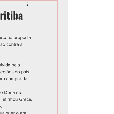
ritiba
arceria proposta 
ão contra a 
egiões do país. 
para compra da 
ão Dória me 
”, afirmou Greca.
.
ualquer outra 