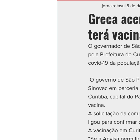
Categoria sem título
POLIC
jornalrotasul
8 de d
Greca ace
terá vaci
O governador de São P
pela Prefeitura de Cu
covid-19 da populaçã
 O governo de São Paulo anunciou que 4 milhões de doses da vacina desenvolvida pela 
Sinovac em parceria c
Curitiba, capital do 
vacina.
A solicitação da comp
ligou para confirmar 
A vacinação em Curit
“Se a Anvisa permiti