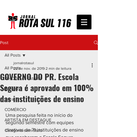
Post
All Posts
jornalrotasul
All Posts
22 de nov. de 2019
2 min de leitura
GOVERNO DO PR. Escola
De Olho na Estrada
Segura é aprovado em 100%
Turismo
das instituições de ensino
Geral
COMÉRCIO
Uma pesquisa feita no início do 
ARTISTA EM DESTAQUE
segundo semestre com equipes 
diretivas de 71 instituições de ensino 
Categoria sem título