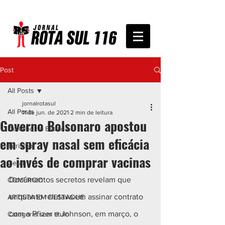
Post
All Posts
jornalrotasul
All Posts
11 de jun. de 2021
2 min de leitura
Governo Bolsonaro apostou
De Olho na Estrada
em spray nasal sem eficácia
Turismo
ao invés de comprar vacinas
Geral
Documentos secretos revelam que 
COMÉRCIO
enquanto relutava em assinar contrato 
ARTISTA EM DESTAQUE
com a Pfizer e Johnson, em março, o 
Categoria sem título