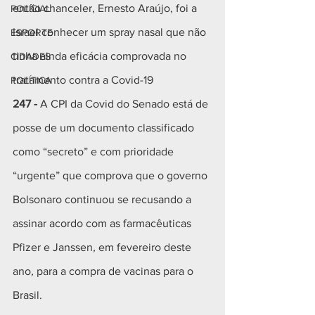
então chanceler, Ernesto Araújo, foi a 
POLICIAL
Israel conhecer um spray nasal que não 
ESPORTE
tinha ainda eficácia comprovada no 
CIDADES
tratamento contra a Covid-19 
POLÍTICA
247 - 
A CPI da Covid do Senado está de 
posse de um documento classificado 
como “secreto” e com prioridade 
“urgente” que comprova que o governo 
Bolsonaro continuou se recusando a 
assinar acordo com as farmacêuticas 
Pfizer e Janssen
, 
em fevereiro deste 
ano
, 
para a compra de vacinas para o 
Brasil.