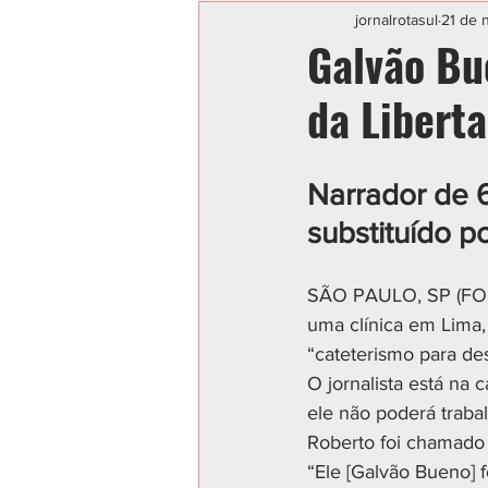
Categoria sem título
POLIC
jornalrotasul
21 de 
Galvão Bue
da Libert
Narrador de 6
substituído p
SÃO PAULO, SP (FOLHA
uma clínica em Lima,
“cateterismo para de
O jornalista está na 
ele não poderá trabal
Roberto foi chamado p
“Ele [Galvão Bueno] 