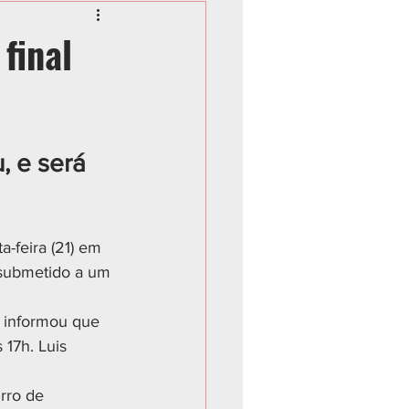
final
 e será 
feira (21) em 
 submetido a um 
o informou que 
 17h. Luis 
rro de 