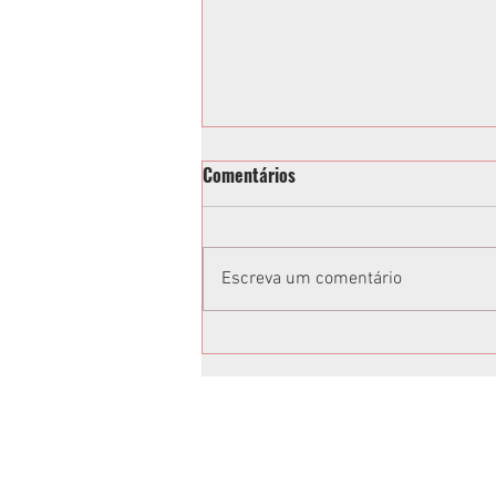
Comentários
Escreva um comentário
2ª Cavalgada Feminina em
Quitandinha
Anuncie no Rota