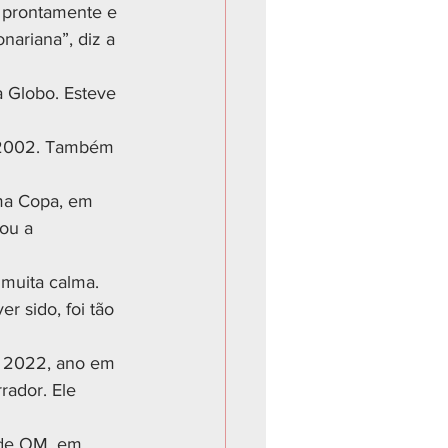
 prontamente e 
ariana”, diz a 
 Globo. Esteve 
e 2002. Também 
ma Copa, em 
ou a 
muita calma. 
r sido, foi tão 
é 2022, ano em 
ador. Ele 
ede OM, em 