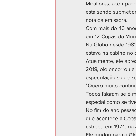
Miraflores, acompanh
está sendo submetido
nota da emissora.
Com mais de 40 anos 
em 12 Copas do Mun
Na Globo desde 1981
estava na cabine no 
Atualmente, ele apr
2018, ele encerrou a
especulação sobre su
“Quero muito continu
Todos falaram se é mi
especial como se tive
No fim do ano passad
que acontece a Copa 
estreou em 1974, na
Ele mudou para a Gl