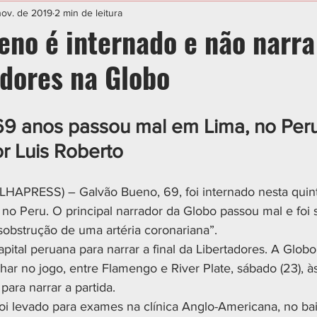
IAL
ESPORTE
CIDADES
POLÍTICA
nov. de 2019
2 min de leitura
no é internado e não narra 
adores na Globo
9 anos passou mal em Lima, no Peru,
or Luis Roberto
PRESS) – Galvão Bueno, 69, foi internado nesta quinta-
 no Peru. O principal narrador da Globo passou mal e foi
sobstrução de uma artéria coronariana”.  
capital peruana para narrar a final da Libertadores. A Glob
har no jogo, entre Flamengo e River Plate, sábado (23), às
ara narrar a partida.
foi levado para exames na clínica Anglo-Americana, no bai