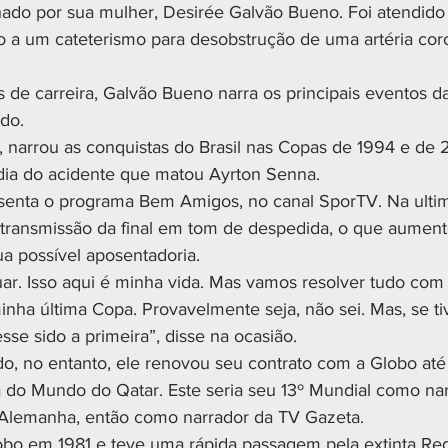
ado por sua mulher, Desirée Galvão Bueno. Foi atendido
 a um cateterismo para desobstrução de uma artéria coron
de carreira, Galvão Bueno narra os principais eventos da
do.
, narrou as conquistas do Brasil nas Copas de 1994 e d
dia do acidente que matou Ayrton Senna.
esenta o programa Bem Amigos, no canal SporTV. Na ulti
 transmissão da final em tom de despedida, o que aument
a possível aposentadoria.
ar. Isso aqui é minha vida. Mas vamos resolver tudo com 
nha última Copa. Provavelmente seja, não sei. Mas, se tive
sse sido a primeira”, disse na ocasião.
o, no entanto, ele renovou seu contrato com a Globo at
do Mundo do Qatar. Este seria seu 13º Mundial como narr
 Alemanha, então como narrador da TV Gazeta.
obo em 1981 e teve uma rápida passagem pela extinta R