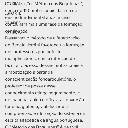
POLICIAL
alfabetização “Método das Boquinhas”, 
cerca de 110 profissionais da área de 
ESPORTE
ensino fundamental anos iniciais 
CIDADES
concluíram mais uma fase da formação 
continuada.
POLÍTICA
Dessa vez o método de alfabetização 
de Renata Jardini favoreceu a formação 
dos professores por meio de 
multiplicadores, com a intenção de 
facilitar o acesso desses profissionais à 
alfabetização a partir da 
conscientização fonoarticulatória, o 
professor de posse desse 
conhecimento atinge seguramente, e 
de maneira rápida e eficaz, a conversão 
fonema/grafema, viabilizando a 
compreensão e utilização do sistema de 
escrita alfabética da língua portuguesa.
O “Método das Boquinhas” é de fácil 