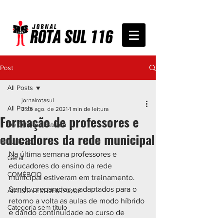
Post
All Posts
jornalrotasul
All Posts
3 de ago. de 2021
1 min de leitura
Formação de professores e
De Olho na Estrada
educadores da rede municipal
Turismo
Na última semana professores e 
Geral
educadores do ensino da rede 
COMÉRCIO
municipal estiveram em treinamento.
Sendo preparados e adaptados para o 
ARTISTA EM DESTAQUE
retorno a volta as aulas de modo híbrido 
Categoria sem título
e dando continuidade ao curso de 