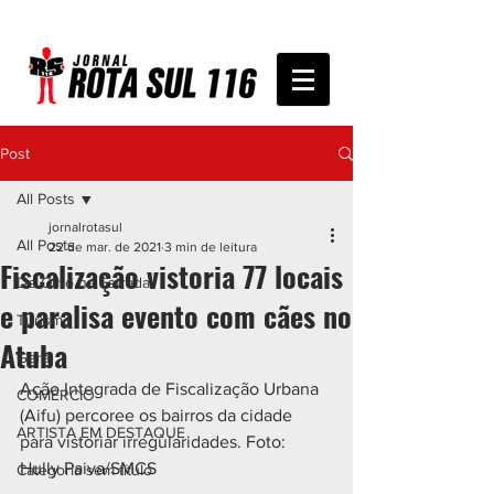
Post
All Posts
jornalrotasul
All Posts
22 de mar. de 2021
3 min de leitura
Fiscalização vistoria 77 locais
De Olho na Estrada
e paralisa evento com cães no
Turismo
Atuba
Geral
Ação Integrada de Fiscalização Urbana 
COMÉRCIO
(Aifu) percoree os bairros da cidade 
ARTISTA EM DESTAQUE
para vistoriar irregularidades. Foto: 
Hully Paiva/SMCS
Categoria sem título