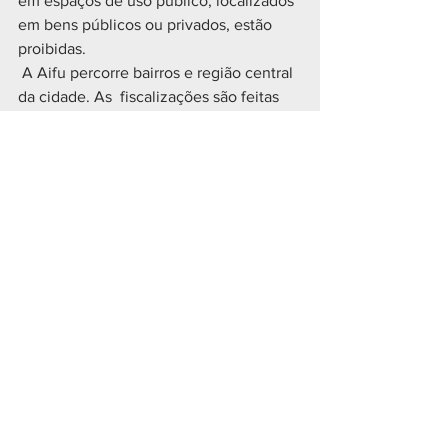
em espaços de uso público, localizados 
em bens públicos ou privados, estão 
proibidas.
 A Aifu percorre bairros e região central 
da cidade. As  fiscalizações são feitas 
por fiscais da Secretaria Municipal do 
Urbanimo, Secretaria Municipal do Meio 
Ambiente, agentes da Setran, Polícia 
Militar, Polícia Civil e Corpo de 
Bombeiros.
Foto: Hully Paiva/SMCS