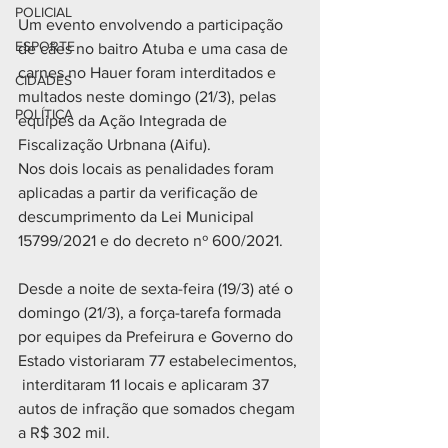
POLICIAL
Um evento envolvendo a participação 
ESPORTE
de cães no baitro Atuba e uma casa de 
carnes no Hauer foram interditados e 
CIDADES
multados neste domingo (21/3), pelas 
POLÍTICA
equipes da Ação Integrada de 
Fiscalização Urbnana (Aifu). 
Nos dois locais as penalidades foram 
aplicadas a partir da verificação de 
descumprimento da Lei Municipal 
15799/2021 e do decreto nº 600/2021.
Desde a noite de sexta-feira (19/3) até o 
domingo (21/3), a força-tarefa formada 
por equipes da Prefeirura e Governo do 
Estado vistoriaram 77 estabelecimentos, 
 interditaram 11 locais e aplicaram 37 
autos de infração que somados chegam 
a R$ 302 mil.