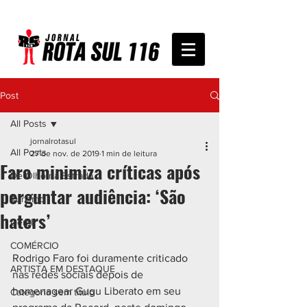
Post
All Posts
jornalrotasul
All Posts
27 de nov. de 2019
1 min de leitura
Faro minimiza críticas após
De Olho na Estrada
perguntar audiência: ‘São
Turismo
haters’
Geral
COMÉRCIO
Rodrigo Faro foi duramente criticado 
ARTISTA EM DESTAQUE
nas redes sociais depois de 
homenagear Gugu Liberato em seu 
Categoria sem título