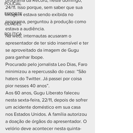
programa da Record, neste domingo, 
POLICIAL
24/11. Isso porque, sem saber que sua 
ESPORTE
imagem estava sendo exibida no 
programa, perguntou à produção como 
CIDADES
estava a audiência.
POLÍTICA
Na web, internautas acusaram o 
apresentador de ter sido insensível e ter 
se aproveitado da imagem de Gugu 
para ganhar Ibope.  
Procurado pelo jornalista Leo Dias, Faro 
minimizou a repercussão do caso: “São 
haters do Twitter. Já passei por coisa 
pior nesses 40 anos”. 
Aos 60 anos, Gugu Liberato faleceu 
nesta sexta-feira, 22/11, depois de sofrer 
um acidente doméstico em sua casa 
nos Estados Unidos. A família autorizou 
a doação de órgãos do apresentador. O 
velório deve acontecer nesta quinta-