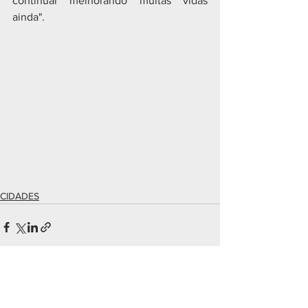
continuar melhorando muitas vidas 
ainda".
CIDADES
Ver tudo
Posts recentes