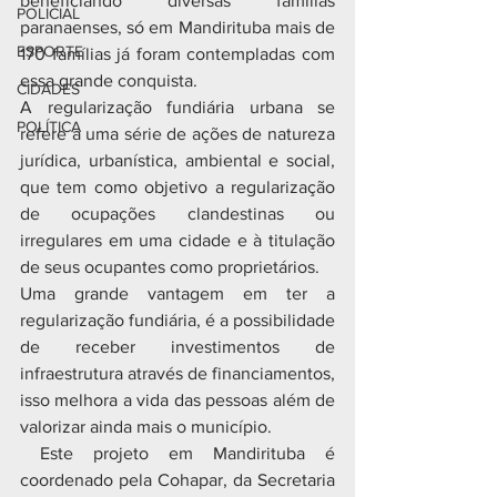
beneficiando diversas famílias 
POLICIAL
paranaenses, só em Mandirituba mais de 
ESPORTE
170 famílias já foram contempladas com 
essa grande conquista.
CIDADES
A regularização fundiária urbana se 
POLÍTICA
refere a uma série de ações de natureza 
jurídica, urbanística, ambiental e social, 
que tem como objetivo a regularização 
de ocupações clandestinas ou 
irregulares em uma cidade e à titulação 
de seus ocupantes como proprietários.
Uma grande vantagem em ter a 
regularização fundiária, é a possibilidade 
de receber investimentos de 
infraestrutura através de financiamentos, 
isso melhora a vida das pessoas além de 
valorizar ainda mais o município.
 Este projeto em Mandirituba é 
coordenado pela Cohapar, da Secretaria 