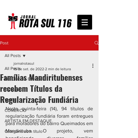
Post
All Posts
jornalrotasul
All Posts
15 de set. de 2022
2 min de leitura
Famílias Mandiritubenses
De Olho na Estrada
recebem Títulos da
Turismo
Regularização Fundiária
Geral
Nesta quinta-feira (14), 94 títulos de 
COMÉRCIO
regularização fundiária foram entregues 
ARTISTA EM DESTAQUE
para moradores do bairro Queimados em 
Mandirituba. O projeto, vem 
Categoria sem título