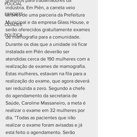
gratuitos para trabalhadores da 
POLICIAL
indústria. Em Piên, a carreta veio 
ESPORTE
através de uma parceria da Prefeitura 
Municipal e da empresa Glass House, e 
CIDADES
serão oferecidos gratuitamente exames 
POLÍTICA
de mamografia para a comunidade.
Durante os dias que a unidade irá ficar 
instalada em Piên deverão ser 
atendidas cerca de 190 mulheres com a 
realização de exames de mamografia. 
Estas mulheres, estavam na fila para a 
realização do exame, que agora deverá 
ser reduzida a zero. Segundo a chefe 
do agendamento da secretaria de 
Saúde, Caroline Massaneiro, a meta é 
realizar o exame em 32 mulheres por 
dia. “Todas as pacientes que irão 
realizar o exame foram avisadas e já 
está feito o agendamento. Serão 