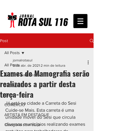
Post
All Posts
jornalrotasul
All Posts
5 de abr. de 2021
2 min de leitura
Exames de Mamografia serão
De Olho na Estrada
realizados a partir desta
Turismo
terça-feira
Geral
Já está na cidade a Carreta do Sesi 
COMÉRCIO
Cuide-se Mais. Esta carreta é uma 
ARTISTA EM DESTAQUE
unidade móvel do Sesi que circula 
diversos municípios realizando exames 
Categoria sem título