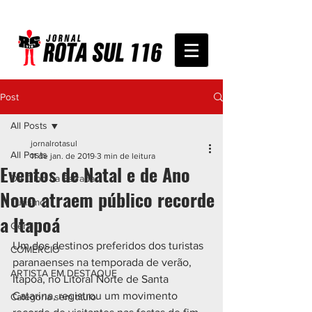
Post
All Posts
jornalrotasul
All Posts
11 de jan. de 2019
3 min de leitura
Eventos de Natal e de Ano
De Olho na Estrada
Novo atraem público recorde
Turismo
a Itapoá
Geral
Um dos destinos preferidos dos turistas 
COMÉRCIO
paranaenses na temporada de verão, 
ARTISTA EM DESTAQUE
Itapoá, no Litoral Norte de Santa 
Catarina, registrou um movimento 
Categoria sem título