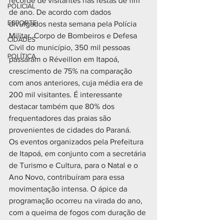
recorde de visitantes nas festas de fim 
POLICIAL
de ano. De acordo com dados 
ESPORTE
divulgados nesta semana pela Polícia 
Militar, Corpo de Bombeiros e Defesa 
CIDADES
Civil do município, 350 mil pessoas 
POLÍTICA
passaram o Réveillon em Itapoá, 
crescimento de 75% na comparação 
com anos anteriores, cuja média era de 
200 mil visitantes. É interessante 
destacar também que 80% dos 
frequentadores das praias são 
provenientes de cidades do Paraná.
Os eventos organizados pela Prefeitura 
de Itapoá, em conjunto com a secretária 
de Turismo e Cultura, para o Natal e o 
Ano Novo, contribuíram para essa 
movimentação intensa. O ápice da 
programação ocorreu na virada do ano, 
com a queima de fogos com duração de 