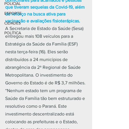
domiciliares para acamados e pessoas 
POLICIAL
que tiveram sequelas da Covid-19, além 
ESPORTE
do reforço na busca ativa para 
vacinação e avaliações fisioterápicas.
CIDADES
A Secretaria de Estado da Saúde (Sesa) 
POLÍTICA
entregou mais 108 veículos para a 
Estratégia da Saúde da Família (ESF) 
nesta terça-feira (16). Eles serão 
distribuídos a 24 municípios de 
abrangência da 2ª Regional de Saúde 
Metropolitana. O investimento do 
Governo do Estado é de R$ 3,7 milhões.
“Nenhum estado tem um programa de 
Saúde da Família tão bem estruturado e 
resolutivo como o Paraná. Este 
investimento descentralizado está 
colocando as prefeituras e o Estado, 