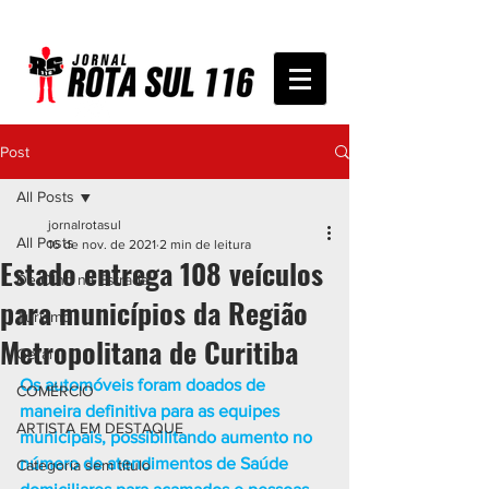
Post
All Posts
jornalrotasul
All Posts
16 de nov. de 2021
2 min de leitura
Estado entrega 108 veículos
De Olho na Estrada
para municípios da Região
Turismo
Metropolitana de Curitiba
Geral
Os automóveis foram doados de 
COMÉRCIO
maneira definitiva para as equipes 
ARTISTA EM DESTAQUE
municipais, possibilitando aumento no 
número de atendimentos de Saúde 
Categoria sem título