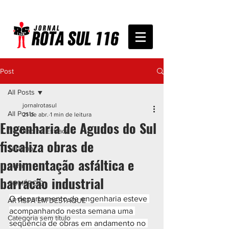
Post
All Posts
jornalrotasul
All Posts
21 de abr.
1 min de leitura
Engenharia de Agudos do Sul
De Olho na Estrada
fiscaliza obras de
Turismo
pavimentação asfáltica e
Geral
barracão industrial
COMÉRCIO
O departamento de engenharia esteve 
ARTISTA EM DESTAQUE
acompanhando nesta semana uma 
Categoria sem título
sequência de obras em andamento no 