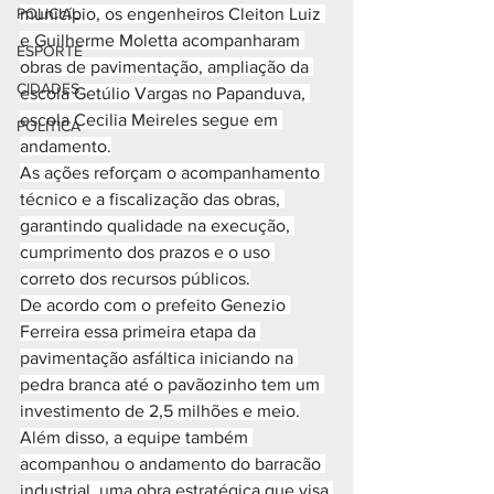
POLICIAL
município, os engenheiros Cleiton Luiz 
e Guilherme Moletta acompanharam 
ESPORTE
obras de pavimentação, ampliação da 
CIDADES
escola Getúlio Vargas no Papanduva, 
escola Cecilia Meireles segue em 
POLÍTICA
andamento.
As ações reforçam o acompanhamento 
técnico e a fiscalização das obras, 
garantindo qualidade na execução, 
cumprimento dos prazos e o uso 
correto dos recursos públicos.
De acordo com o prefeito Genezio 
Ferreira essa primeira etapa da 
pavimentação asfáltica iniciando na 
pedra branca até o pavãozinho tem um 
investimento de 2,5 milhões e meio.
Além disso, a equipe também 
acompanhou o andamento do barracão 
industrial, uma obra estratégica que visa 