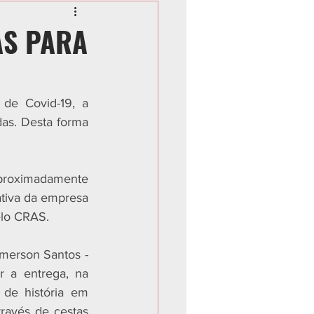
AS PARA
de Covid-19, a 
as. Desta forma 
proximadamente 
ativa da empresa 
elo CRAS. 
erson Santos - 
 a entrega, na 
e história em 
ravés de cestas 