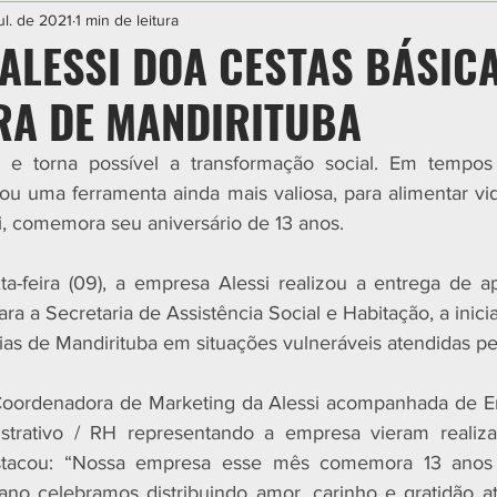
IAL
ESPORTE
CIDADES
POLÍTICA
ul. de 2021
1 min de leitura
ALESSI DOA CESTAS BÁSIC
RA DE MANDIRITUBA
 e torna possível a transformação social. Em tempos 
nou uma ferramenta ainda mais valiosa, para alimentar vid
, comemora seu aniversário de 13 anos. 
a-feira (09), a empresa Alessi realizou a entrega de a
ra a Secretaria de Assistência Social e Habitação, a inici
ílias de Mandirituba em situações vulneráveis atendidas p
 Coordenadora de Marketing da Alessi acompanhada de Em
trativo / RH representando a empresa vieram realizar
stacou: “Nossa empresa esse mês comemora 13 anos d
ano celebramos distribuindo amor, carinho e gratidão at