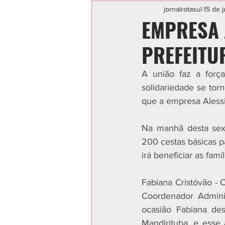
Categoria sem título
POLIC
jornalrotasul
15 de j
EMPRESA 
PREFEITU
A união faz a força
solidariedade se tor
que a empresa Alessi
Na manhã desta sext
200 cestas básicas pa
irá beneficiar as fam
Fabiana Cristóvão -
Coordenador Adminis
ocasião Fabiana de
Mandirituba, e esse 