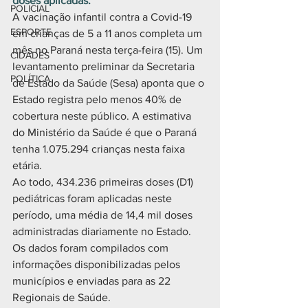
doses aplicadas.
POLICIAL
A vacinação infantil contra a Covid-19 
ESPORTE
em crianças de 5 a 11 anos completa um 
mês no Paraná nesta terça-feira (15). Um 
CIDADES
levantamento preliminar da Secretaria 
POLÍTICA
de Estado da Saúde (Sesa) aponta que o 
Estado registra pelo menos 40% de 
cobertura neste público. A estimativa 
do Ministério da Saúde é que o Paraná 
tenha 1.075.294 crianças nesta faixa 
etária.
Ao todo, 434.236 primeiras doses (D1) 
pediátricas foram aplicadas neste 
período, uma média de 14,4 mil doses 
administradas diariamente no Estado. 
Os dados foram compilados com 
informações disponibilizadas pelos 
municípios e enviadas para as 22 
Regionais de Saúde.