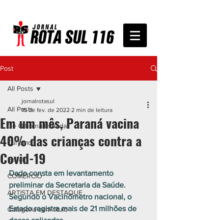
Post
All Posts
jornalrotasul
All Posts
15 de fev. de 2022
2 min de leitura
Em um mês, Paraná vacina
De Olho na Estrada
40% das crianças contra a
Turismo
Covid-19
Geral
Dado consta em levantamento 
COMÉRCIO
preliminar da Secretaria da Saúde. 
ARTISTA EM DESTAQUE
Segundo o Vacinômetro nacional, o 
Estado registra mais de 21 milhões de 
Categoria sem título