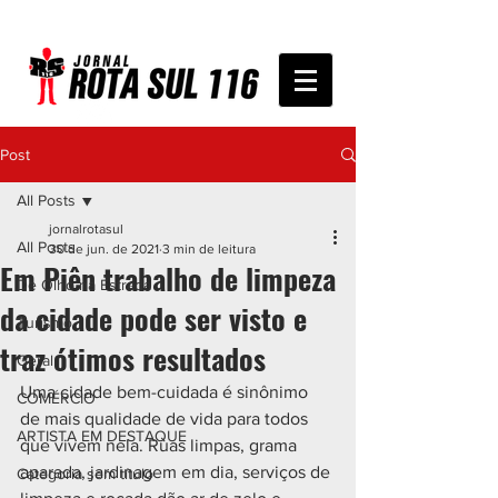
Post
All Posts
jornalrotasul
All Posts
30 de jun. de 2021
3 min de leitura
Em Piên trabalho de limpeza
De Olho na Estrada
da cidade pode ser visto e
Turismo
traz ótimos resultados
Geral
Uma cidade bem-cuidada é sinônimo 
COMÉRCIO
de mais qualidade de vida para todos 
ARTISTA EM DESTAQUE
que vivem nela. Ruas limpas, grama 
aparada, jardinagem em dia, serviços de 
Categoria sem título