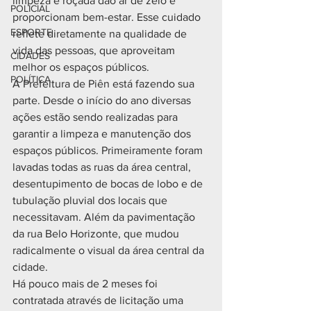
limpeza e roçada dão ar de zelo e 
POLICIAL
proporcionam bem-estar. Esse cuidado 
ESPORTE
reflete diretamente na qualidade de 
vida das pessoas, que aproveitam 
CIDADES
melhor os espaços públicos.
POLÍTICA
A Prefeitura de Piên está fazendo sua 
parte. Desde o início do ano diversas 
ações estão sendo realizadas para 
garantir a limpeza e manutenção dos 
espaços públicos. Primeiramente foram 
lavadas todas as ruas da área central, 
desentupimento de bocas de lobo e de 
tubulação pluvial dos locais que 
necessitavam. Além da pavimentação 
da rua Belo Horizonte, que mudou 
radicalmente o visual da área central da 
cidade. 
Há pouco mais de 2 meses foi 
contratada através de licitação uma 