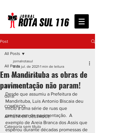
Post
All Posts
jornalrotasul
All Posts
8 de jul. de 2021
1 min de leitura
Em Mandirituba as obras de
De Olho na Estrada
pavimentação não param!
Turismo
Desde que assumiu a Prefeitura de 
Geral
Mandirituba, Luis Antonio Biscaia deu 
COMÉRCIO
início a uma série de ruas que 
precisavam de pavimentação.  A 
ARTISTA EM DESTAQUE
exemplo de Areia Branca dos Assis que 
Categoria sem título
esperou durante décadas promessas de 