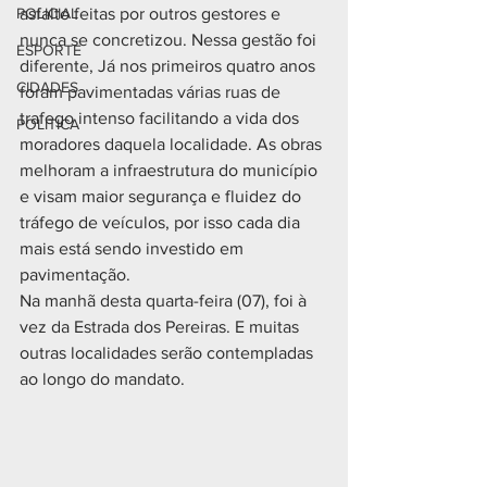
POLICIAL
asfalto feitas por outros gestores e 
nunca se concretizou. Nessa gestão foi 
ESPORTE
diferente, Já nos primeiros quatro anos 
CIDADES
foram pavimentadas várias ruas de 
trafego intenso facilitando a vida dos 
POLÍTICA
moradores daquela localidade. As obras 
melhoram a infraestrutura do município 
e visam maior segurança e fluidez do 
tráfego de veículos, por isso cada dia 
mais está sendo investido em 
pavimentação.
Na manhã desta quarta-feira (07), foi à 
vez da Estrada dos Pereiras. E muitas 
outras localidades serão contempladas 
ao longo do mandato.