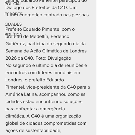
Latina, Eduardo Pimentel participou do 
POLICIAL
Diálogo dos Prefeitos da C40: Um 
ESPORTE
futuro energético centrado nas pessoas
CIDADES
Prefeito Eduardo Pimentel com o 
POLÍTICA
prefeito de Medellín, Federico 
Gutiérrez, participa do segundo dia da 
Semana de Ação Climática de Londres 
2026 da C40. Foto: Divulgação
No segundo e último dia de reuniões e 
encontros com líderes mundiais em 
Londres, o prefeito Eduardo 
Pimentel, vice-presidente da C40 para a 
América Latina, acompanhou como as 
cidades estão encontrando soluções 
para enfrentar a emergência 
climática. A C40 é uma organização 
global de cidades comprometidas com 
ações de sustentabilidade, 