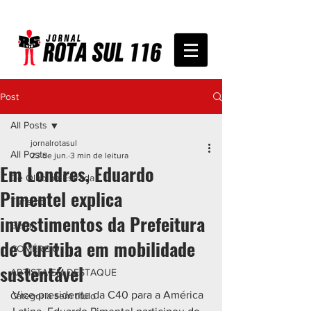
Post
All Posts
jornalrotasul
All Posts
23 de jun.
3 min de leitura
Em Londres, Eduardo
De Olho na Estrada
Pimentel explica
Turismo
investimentos da Prefeitura
Geral
de Curitiba em mobilidade
COMÉRCIO
sustentável
ARTISTA EM DESTAQUE
Vice-presidente da C40 para a América 
Categoria sem título