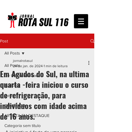
Post
All Posts
jornalrotasul
All Posts
24 de jan. de 2024
1 min de leitura
Em Agudos do Sul, na ultima
De Olho na Estrada
quarta -feira iniciou o curso
Turismo
de refrigeração, para
Geral
indivíduos com idade acima
COMÉRCIO
de 16 anos.
ARTISTA EM DESTAQUE
Categoria sem título