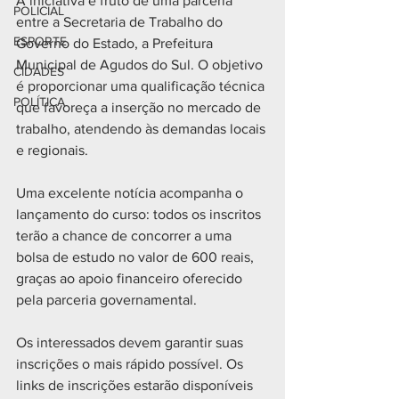
A iniciativa é fruto de uma parceria 
POLICIAL
entre a Secretaria de Trabalho do 
ESPORTE
Governo do Estado, a Prefeitura 
Municipal de Agudos do Sul. O objetivo 
CIDADES
é proporcionar uma qualificação técnica 
POLÍTICA
que favoreça a inserção no mercado de 
trabalho, atendendo às demandas locais 
e regionais.
Uma excelente notícia acompanha o 
lançamento do curso: todos os inscritos 
terão a chance de concorrer a uma 
bolsa de estudo no valor de 600 reais, 
graças ao apoio financeiro oferecido 
pela parceria governamental.
Os interessados devem garantir suas 
inscrições o mais rápido possível. Os 
links de inscrições estarão disponíveis 