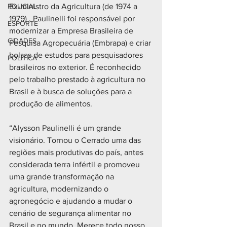
POLICIAL
Ex-ministro da Agricultura (de 1974 a 
1979) , Paulinelli foi responsável por 
ESPORTE
modernizar a Empresa Brasileira de 
CIDADES
Pesquisa Agropecuária (Embrapa) e criar 
bolsas de estudos para pesquisadores 
POLÍTICA
brasileiros no exterior. É reconhecido 
pelo trabalho prestado à agricultura no 
Brasil e à busca de soluções para a 
produção de alimentos.
⠀⠀⠀⠀⠀⠀⠀⠀⠀
“Alysson Paulinelli é um grande 
visionário. Tornou o Cerrado uma das 
regiões mais produtivas do país, antes 
considerada terra infértil e promoveu 
uma grande transformação na 
agricultura, modernizando o 
agronegócio e ajudando a mudar o 
cenário de segurança alimentar no 
Brasil e no mundo. Merece todo nosso 