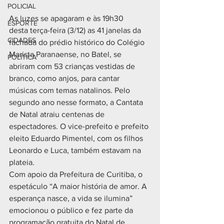
POLICIAL
As luzes se apagaram e às 19h30 
ESPORTE
desta terça-feira (3/12) as 41 janelas da 
CIDADES
fachada do prédio histórico do Colégio 
Marista Paranaense, no Batel, se 
POLÍTICA
abriram com 53 crianças vestidas de 
branco, como anjos, para cantar 
músicas com temas natalinos. Pelo 
segundo ano nesse formato, a Cantata 
de Natal atraiu centenas de 
espectadores. O vice-prefeito e prefeito 
eleito Eduardo Pimentel, com os filhos 
Leonardo e Luca, também estavam na 
plateia. 
Com apoio da Prefeitura de Curitiba, o 
espetáculo “A maior história de amor. A 
esperança nasce, a vida se ilumina” 
emocionou o público e fez parte da 
programação gratuita do Natal de 