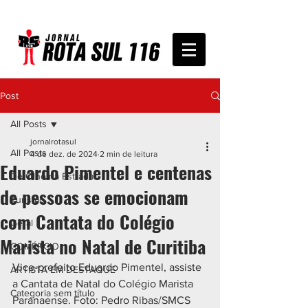
Post
All Posts
jornalrotasul
All Posts
4 de dez. de 2024
2 min de leitura
Eduardo Pimentel e centenas
De Olho na Estrada
de pessoas se emocionam
Turismo
com Cantata do Colégio
Geral
Marista no Natal de Curitiba
COMÉRCIO
Vice-prefeito Eduardo Pimentel, assiste 
ARTISTA EM DESTAQUE
a Cantata de Natal do Colégio Marista 
Categoria sem título
Paranaense. Foto: Pedro Ribas/SMCS