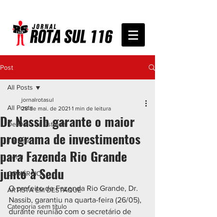
Post
All Posts
jornalrotasul
All Posts
28 de mai. de 2021
1 min de leitura
Dr Nassib garante o maior
De Olho na Estrada
programa de investimentos
Turismo
para Fazenda Rio Grande
Geral
junto à Sedu
COMÉRCIO
O prefeito de Fazenda Rio Grande, Dr. 
ARTISTA EM DESTAQUE
Nassib, garantiu na quarta-feira (26/05), 
Categoria sem título
durante reunião com o secretário de 