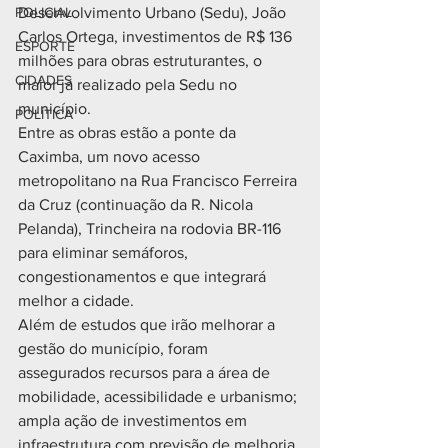
POLICIAL
Desenvolvimento Urbano (Sedu), João 
Carlos Ortega, investimentos de R$ 136 
ESPORTE
milhões para obras estruturantes, o 
CIDADES
maior já realizado pela Sedu no 
município.
POLÍTICA
Entre as obras estão a ponte da 
Caximba, um novo acesso 
metropolitano na Rua Francisco Ferreira 
da Cruz (continuação da R. Nicola 
Pelanda), Trincheira na rodovia BR-116 
para eliminar semáforos, 
congestionamentos e que integrará 
melhor a cidade.
Além de estudos que irão melhorar a 
gestão do município, foram 
assegurados recursos para a área de 
mobilidade, acessibilidade e urbanismo; 
ampla ação de investimentos em 
infraestrutura com previsão de melhoria 