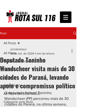
Post
All Posts
jornalrotasul
All Posts
10 de set. de 2024
1 min de leitura
Deputado Toninho
De Olho na Estrada
Wandscheer visita mais de 30
Turismo
cidades do Paraná, levando
Geral
apoio e compromisso político
COMÉRCIO
O deputado federal Toninho 
ARTISTA EM DESTAQUE
Wandscheer (PP) percorreu mais de 30 
Categoria sem título
cidades do Paraná, na última semana, 