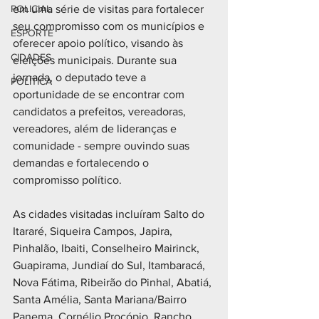
POLICIAL
em uma série de visitas para fortalecer 
seu compromisso com os municípios e 
ESPORTE
oferecer apoio político, visando às 
CIDADES
eleições municipais. Durante sua 
jornada, o deputado teve a 
POLÍTICA
oportunidade de se encontrar com 
candidatos a prefeitos, vereadoras, 
vereadores, além de lideranças e 
comunidade - sempre ouvindo suas 
demandas e fortalecendo o 
compromisso político.
As cidades visitadas incluíram Salto do 
Itararé, Siqueira Campos, Japira, 
Pinhalão, Ibaiti, Conselheiro Mairinck, 
Guapirama, Jundiaí do Sul, Itambaracá, 
Nova Fátima, Ribeirão do Pinhal, Abatiá, 
Santa Amélia, Santa Mariana/Bairro 
Panema, Cornélio Procópio, Rancho 