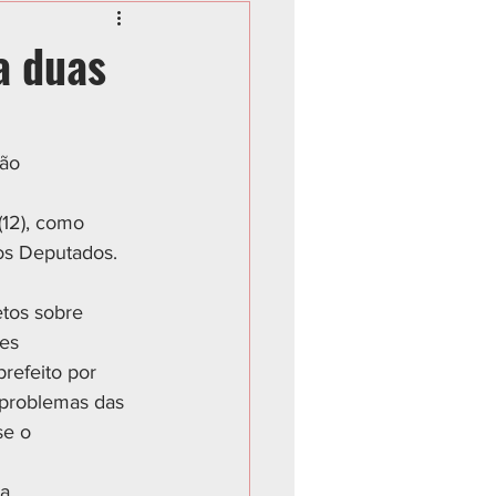
a duas
ão 
(12), como 
os Deputados. 
tos sobre 
es 
refeito por 
 problemas das 
se o 
a, 