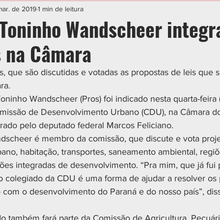
IAL
ESPORTE
CIDADES
POLÍTICA
mar. de 2019
1 min de leitura
Toninho Wandscheer integr
s na Câmara
, que são discutidas e votadas as propostas de leis que s
ra. 
ninho Wandscheer (Pros) foi indicado nesta quarta-feira 
omissão de Desenvolvimento Urbano (CDU), na Câmara d
erado pelo deputado federal Marcos Feliciano.
dscheer é membro da comissão, que discute e vota proje
ano, habitação, transportes, saneamento ambiental, regiõ
ões integradas de desenvolvimento. “Pra mim, que já fui p
 o colegiado da CDU é uma forma de ajudar a resolver os
o com o desenvolvimento do Paraná e do nosso país”, dis
o também fará parte da Comissão de Agricultura, Pecuári