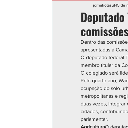
Categoria sem título
POLIC
jornalrotasul
15 de 
Deputado 
comissõe
Dentro das comissões
apresentadas à Câma
O deputado federal To
membro titular da C
O colegiado será lid
Pelo quarto ano, Wan
ocupação do solo urb
metropolitanas e regi
duas vezes, integrar
cidades, contribuind
parlamentar.
Agricultura
O deputad