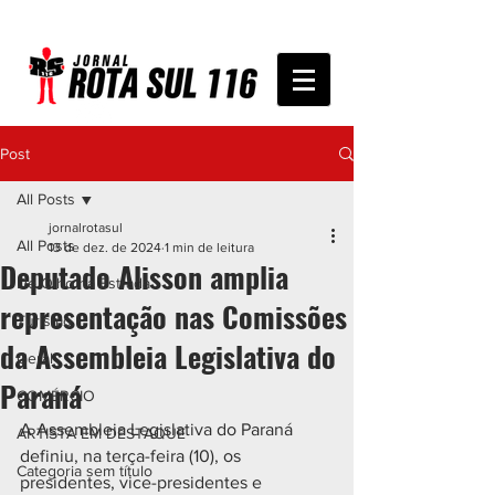
Post
All Posts
jornalrotasul
All Posts
13 de dez. de 2024
1 min de leitura
Deputado Alisson amplia
De Olho na Estrada
representação nas Comissões
Turismo
da Assembleia Legislativa do
Geral
Paraná
COMÉRCIO
A Assembleia Legislativa do Paraná 
ARTISTA EM DESTAQUE
definiu, na terça-feira (10), os 
Categoria sem título
presidentes, vice-presidentes e 