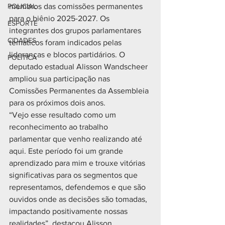
POLICIAL
membros das comissões permanentes 
para o biênio 2025-2027. Os 
ESPORTE
integrantes dos grupos parlamentares 
CIDADES
temáticos foram indicados pelas 
lideranças e blocos partidários. O 
POLÍTICA
deputado estadual Alisson Wandscheer 
ampliou sua participação nas 
Comissões Permanentes da Assembleia 
para os próximos dois anos.
“Vejo esse resultado como um 
reconhecimento ao trabalho 
parlamentar que venho realizando até 
aqui. Este período foi um grande 
aprendizado para mim e trouxe vitórias 
significativas para os segmentos que 
representamos, defendemos e que são 
ouvidos onde as decisões são tomadas, 
impactando positivamente nossas 
realidades”, destacou Alisson.