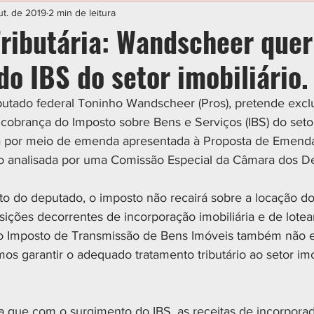
IAL
ESPORTE
CIDADES
POLÍTICA
ut. de 2019
2 min de leitura
ributária: Wandscheer quer
o IBS do setor imobiliário.
utado federal Toninho Wandscheer (Pros), pretende exclui
 cobrança do Imposto sobre Bens e Serviços (IBS) do setor 
da por meio de emenda apresentada à Proposta de Emenda
do analisada por uma Comissão Especial da Câmara dos D
o do deputado, o imposto não recairá sobre a locação do
nsições decorrentes de incorporação imobiliária e de lote
ao Imposto de Transmissão de Bens Imóveis também não es
os garantir o adequado tratamento tributário ao setor imob
a que com o surgimento do IBS, as receitas de incorporad