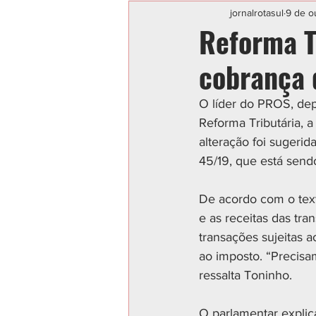
Categoria sem título
POLIC
jornalrotasul
9 de o
Reforma T
cobrança d
O líder do PROS, dep
Reforma Tributária, a
alteração foi sugeri
45/19, que está sen
De acordo com o text
e as receitas das tra
transações sujeitas 
ao imposto. “Precisam
ressalta Toninho.
O parlamentar explic