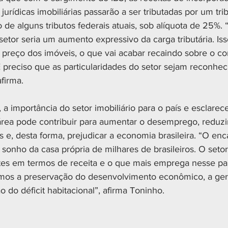
jurídicas imobiliárias passarão a ser tributadas por um tri
de alguns tributos federais atuais, sob alíquota de 25%. 
etor seria um aumento expressivo da carga tributária. Iss
preço dos imóveis, o que vai acabar recaindo sobre o c
É preciso que as particularidades do setor sejam reconhec
afirma.
a, a importância do setor imobiliário para o país e esclare
rea pode contribuir para aumentar o desemprego, reduz
ras e, desta forma, prejudicar a economia brasileira. “O e
onho da casa própria de milhares de brasileiros. O setor 
es em termos de receita e o que mais emprega nesse paí
rmos a preservação do desenvolvimento econômico, a ger
do déficit habitacional”, afirma Toninho.