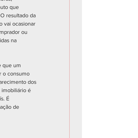
buto que 
“O resultado da 
o vai ocasionar 
omprador ou 
idas na 
ce que um 
ir o consumo 
ncarecimento dos 
imobiliário é 
s. É 
ação de 