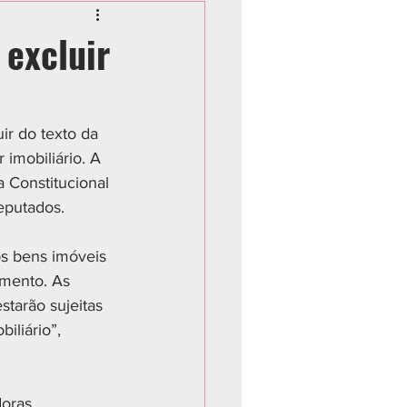
 excluir
r do texto da 
imobiliário. A 
 Constitucional 
eputados.
s bens imóveis 
amento. As 
tarão sujeitas 
iliário”, 
oras, 