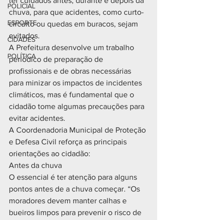
ter cuidados antes, durante e depois da 
POLICIAL
chuva, para que acidentes, como curto-
ESPORTE
circuito ou quedas em buracos, sejam 
evitados.
CIDADES
A Prefeitura desenvolve um trabalho 
POLÍTICA
periódico de preparação de 
profissionais e de obras necessárias 
para minizar os impactos de incidentes 
climáticos, mas é fundamental que o 
cidadão tome algumas precauções para 
evitar acidentes.
A Coordenadoria Municipal de Proteção 
e Defesa Civil reforça as principais 
orientações ao cidadão:
Antes da chuva
O essencial é ter atenção para alguns 
pontos antes de a chuva começar. “Os 
moradores devem manter calhas e 
bueiros limpos para prevenir o risco de 