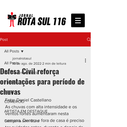
Post
All Posts
jornalrotasul
All Posts
10 de ago. de 2022
2 min de leitura
Defesa Civil reforça
De Olho na Estrada
orientações para período de
Turismo
chuvas
Geral
Foto: Daniel Castellano 
COMÉRCIO
As chuvas com alta intensidade e os 
ARTISTA EM DESTAQUE
ventos fortes aumentaram nesta 
semana. Dentro e fora de casa é preciso 
Categoria sem título