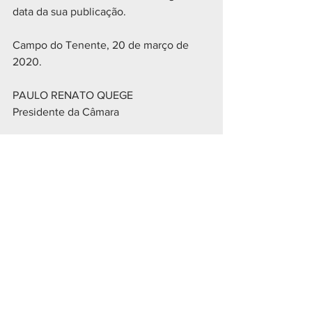
data da sua publicação.
Campo do Tenente, 20 de março de 
2020.
PAULO RENATO QUEGE
Presidente da Câmara
Registre-se, Publique-se. 
Publicado por:
Paulo Renato Quege
Geral