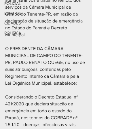
administrativos e trabalho remoto dos 
POLICIAL
serviços da Câmara Municipal de 
ESPORTE
Campo do Tenente-PR, em razão da 
declaração de situação de emergência 
CIDADES
no Estado do Paraná e Decreto 
POLÍTICA
Municipal.
O PRESIDENTE DA CÂMARA 
MUNICIPAL DE CAMPO DO TENENTE-
PR, PAULO RENATO QUEGE, no uso de 
suas atribuições, conferidas pelo 
Regimento Interno da Câmara e pela 
Lei Orgânica Municipal, estabelece:
Considerando o Decreto Estadual nº 
421/2020 que declara situação de 
emergência em todo o estado do 
Paraná, nos termos do COBRADE nº 
1.5.1.1.0 - doenças infecciosas virais, 