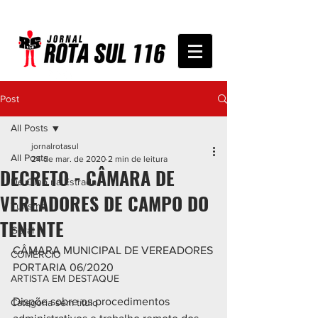
Post
All Posts
jornalrotasul
All Posts
24 de mar. de 2020
2 min de leitura
DECRETO - CÂMARA DE
De Olho na Estrada
VEREADORES DE CAMPO DO
Turismo
TENENTE
Geral
CÂMARA MUNICIPAL DE VEREADORES
COMÉRCIO
PORTARIA 06/2020
ARTISTA EM DESTAQUE
Dispõe sobre os procedimentos 
Categoria sem título