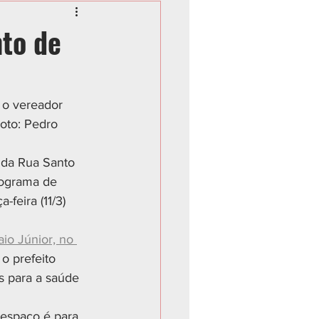
nto de
 o vereador 
oto: Pedro 
 da Rua Santo 
rograma de 
-feira (11/3) 
aio Júnior, no 
o prefeito 
 para a saúde 
 espaço é para 