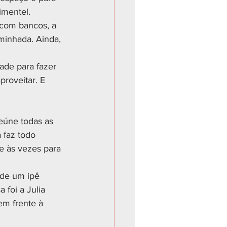
imentel.
 com bancos, a 
minhada. Ainda, 
ade para fazer 
roveitar. E 
eúne todas as 
 faz todo 
e às vezes para 
 de um ipê 
foi a Julia 
em frente à 