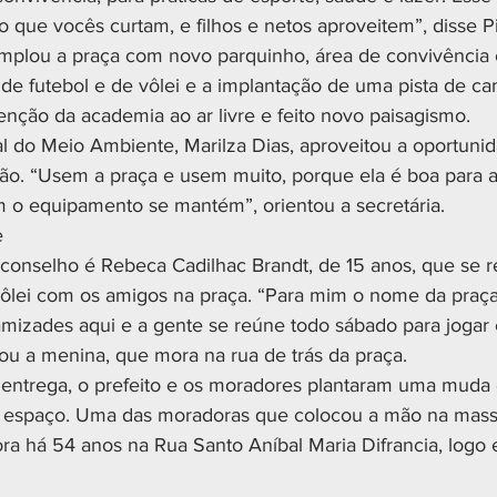
 que vocês curtam, e filhos e netos aproveitem”, disse P
emplou a praça com novo parquinho, área de convivência
de futebol e de vôlei e a implantação de uma pista de ca
enção da academia ao ar livre e feito novo paisagismo.
al do Meio Ambiente, Marilza Dias, aproveitou a oportunid
o. “Usem a praça e usem muito, porque ela é boa para ap
 o equipamento se mantém”, orientou a secretária.
e
onselho é Rebeca Cadilhac Brandt, de 15 anos, que se r
ôlei com os amigos na praça. “Para mim o nome da praça
 amizades aqui e a gente se reúne todo sábado para jogar 
tou a menina, que mora na rua de trás da praça.
entrega, o prefeito e os moradores plantaram uma muda
 o espaço. Uma das moradoras que colocou a mão na massa 
ora há 54 anos na Rua Santo Aníbal Maria Difrancia, logo 