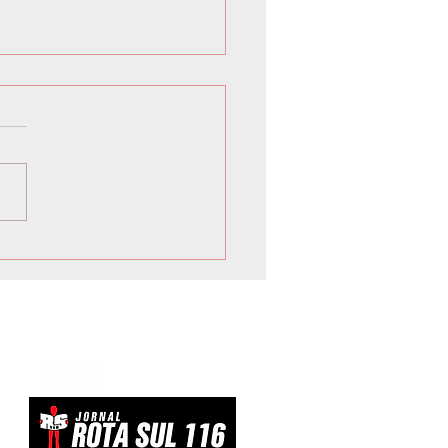
lto avalia resposta
losa ao tarifaço dos EUA
evitar ‘dar um tiro no pé’