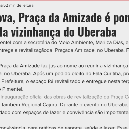
IAL
ESPORTE
CIDADES
POLÍTICA
ar.
2 min de leitura
ova, Praça da Amizade é po
da vizinhança do Uberaba
entel com a secretária do Meio Ambiente, Marilza Dias, e
ntrega a revitalizaçãoda  Praçada Amizade, no Uberaba. F
raça da Amizade faz jus ao nome ao reunir a vizinhança
ia, no Uberaba. Após um pedido eleito no Fala Curitiba, p
Prefeitura, o espaço foi revitalizado e entregue nesta terça
o Pimentel.
 inauguração oficial das obras de revitalização da Praça C
, também Regional Cajuru. Durante o evento no Uberaba, 
ado com espaços de lazer e convivência são importantes
onvivência, para práticas de esporte, saúde e lazer. Esse