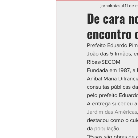
Categoria sem título
POLIC
jornalrotasul
11 de m
De cara n
encontro 
Prefeito Eduardo Pim
João das 5 Irmãos, e
Ribas/SECOM
Fundada em 1987, a P
Aníbal Maria Difranc
consultas públicas da 
pelo prefeito Eduard
A entrega sucedeu a
Jardim das Américas
destacou como o cuid
da população.
“Essas são obras de c