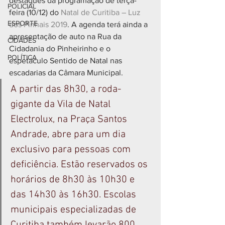
destaques da programação de terça-
POLICIAL
feira (10/12) do 
Natal de Curitiba – Luz 
ESPORTE
dos Pinhais 2019
. A agenda terá ainda a 
apresentação de auto na Rua da 
CIDADES
Cidadania do Pinheirinho e o 
POLÍTICA
espetáculo Sentido de Natal nas 
escadarias da Câmara Municipal.
A partir das 8h30, a roda-
gigante da Vila de Natal 
Electrolux, na Praça Santos 
Andrade, abre para um dia 
exclusivo para pessoas com 
deficiência. Estão reservados os 
horários de 8h30 às 10h30 e 
das 14h30 às 16h30. Escolas 
municipais especializadas de 