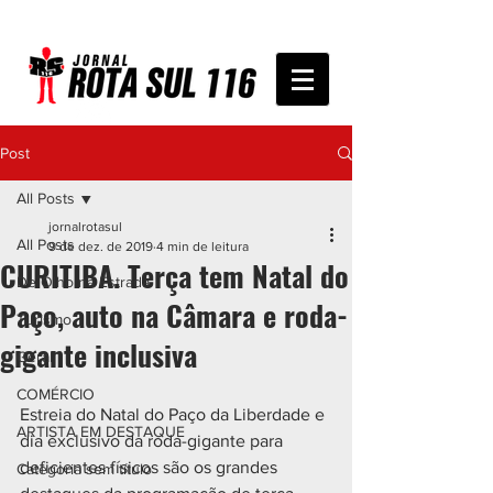
Post
All Posts
jornalrotasul
All Posts
9 de dez. de 2019
4 min de leitura
CURITIBA. Terça tem Natal do
De Olho na Estrada
Paço, auto na Câmara e roda-
Turismo
gigante inclusiva
Geral
COMÉRCIO
Estreia do Natal do Paço da Liberdade e 
ARTISTA EM DESTAQUE
dia exclusivo da roda-gigante para 
deficientes físicos são os grandes 
Categoria sem título