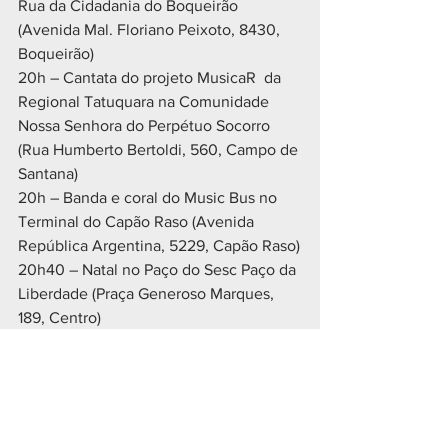
Rua da Cidadania do Boqueirão 
(Avenida Mal. Floriano Peixoto, 8430, 
Boqueirão)
20h – Cantata do projeto MusicaR  da 
Regional Tatuquara na Comunidade 
Nossa Senhora do Perpétuo Socorro 
(Rua Humberto Bertoldi, 560, Campo de 
Santana)
20h – Banda e coral do Music Bus no 
Terminal do Capão Raso (Avenida 
República Argentina, 5229, Capão Raso)
20h40 – Natal no Paço do Sesc Paço da 
Liberdade (Praça Generoso Marques, 
189, Centro)
A Prefeitura promove o Natal de 
Curitiba – Luz dos Pinhais 2019 com o 
patrocínio dos Supermercados Condor, 
Caixa Econômica Federal, Banco do 
Brasil, Governo Federal, Electrolux, 