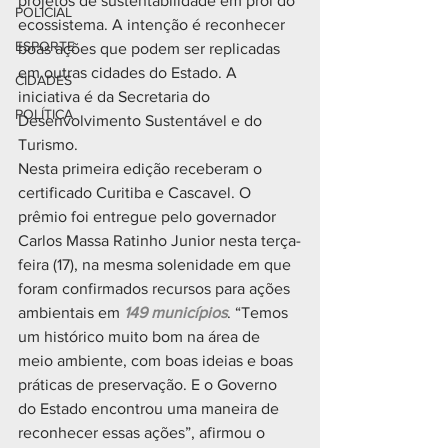
projetos de sustentabilidade em prol do 
POLICIAL
ecossistema. A intenção é reconhecer 
ESPORTE
boas ações que podem ser replicadas 
em outras cidades do Estado. A 
CIDADES
iniciativa é da Secretaria do 
POLÍTICA
Desenvolvimento Sustentável e do 
Turismo.
Nesta primeira edição receberam o 
certificado Curitiba e Cascavel. O 
prêmio foi entregue pelo governador 
Carlos Massa Ratinho Junior nesta terça-
feira (17), na mesma solenidade em que 
foram confirmados recursos para ações 
ambientais em 
149 municípios
. “Temos 
um histórico muito bom na área de 
meio ambiente, com boas ideias e boas 
práticas de preservação. E o Governo 
do Estado encontrou uma maneira de 
reconhecer essas ações”, afirmou o 