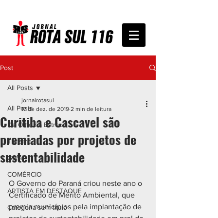
Post
All Posts
jornalrotasul
All Posts
17 de dez. de 2019
2 min de leitura
Curitiba e Cascavel são
De Olho na Estrada
premiadas por projetos de
Turismo
sustentabilidade
Geral
COMÉRCIO
O Governo do Paraná criou neste ano o 
ARTISTA EM DESTAQUE
Certificado de Mérito Ambiental, que 
premia municípios pela implantação de 
Categoria sem título