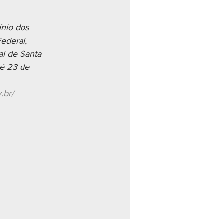
ínio dos 
ederal, 
al de Santa 
té 23 de 
v.br/