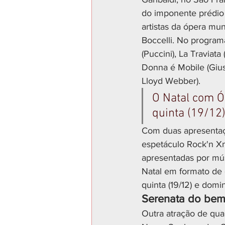
do imponente prédio 
artistas da ópera mun
Boccelli. No program
(Puccini), La Traviata
Donna é Mobile (Gius
Lloyd Webber).
O Natal com Ó
quinta (19/12)
Com duas apresentaçõ
espetáculo Rock'n Xm
apresentadas por músi
Natal em formato de 
quinta (19/12) e domi
Serenata do be
Outra atração de quar