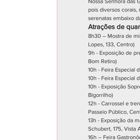
Nossa Senhora das Gr
pois diversos corais,
serenatas embaixo da
Atrações de quart
8h30 – Mostra de min
Lopes, 133, Centro)
9h - Exposição de pr
Bom Retiro)
10h - Feira Especial 
10h - Feira Especial 
10h - Exposição Sopr
Bigorrilho)
12h - Carrossel e tre
Passeio Público, Cent
13h - Exposição da 
Schubert, 175, Vista 
16h – Feira Gastronô