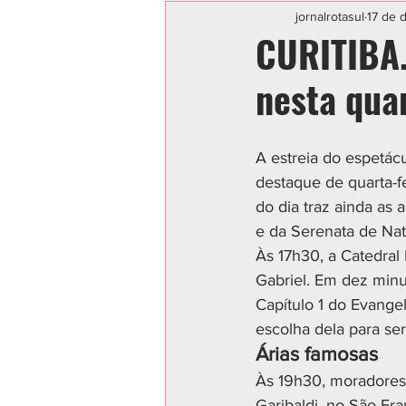
Categoria sem título
POLIC
jornalrotasul
17 de 
CURITIBA.
nesta quar
A estreia do espetác
destaque de quarta-fei
do dia traz ainda as
e da Serenata de Nat
Às 17h30, a Catedral
Gabriel. Em dez minu
Capítulo 1 do Evange
escolha dela para se
Árias famosas
Às 19h30, moradores 
Garibaldi, no São Fr