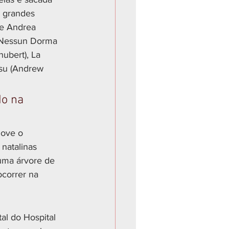
 grandes 
 e Andrea 
, Nessun Dorma 
hubert), La 
esu (Andrew 
o na 
move o 
natalinas 
 uma árvore de 
ocorrer na 
al do Hospital 