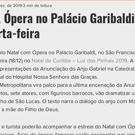
IAL
ESPORTE
CIDADES
POLÍTICA
dez. de 2019
3 min de leitura
 Ópera no Palácio Garibaldi
ta-feira
ulo Natal com Ópera no Palácio Garibaldi, no São Francisc
ra (18/12) no 
Natal de Curitiba – Luz dos Pinhais 2019
. A
 apresentações da Anunciação do Anjo Gabriel na Catedral
al do Hospital Nossa Senhora das Graças.
 Metropolitana vira palco para a última encenação da Anu
tos, sete atores, com figurinos barrocos, vão dramatizar 
lho de São Lucas. O texto narra o diálogo do anjo com Ma
r a mãe do Filho de Deus.
e turista poderão acompanhar a estreia do Natal com Óp
ancisco. Árias de óperas famosas serão encenadas nas jan