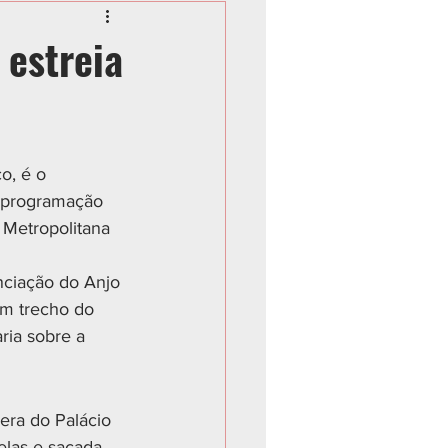
 estreia
o, é o 
 programação 
 Metropolitana 
nciação do Anjo 
um trecho do 
ria sobre a 
era do Palácio 
elas e sacada 