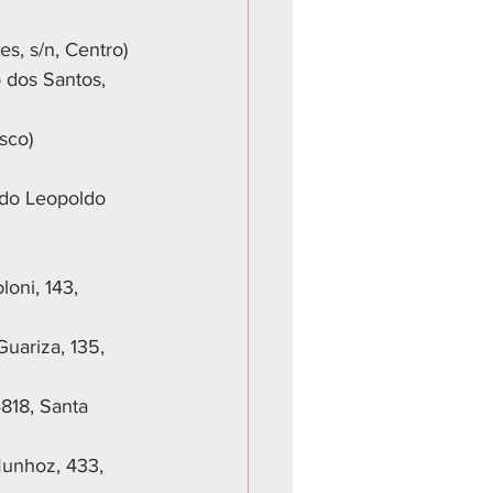
s, s/n, Centro)
 dos Santos, 
sco)
ado Leopoldo 
oni, 143, 
uariza, 135, 
818, Santa 
Munhoz, 433, 