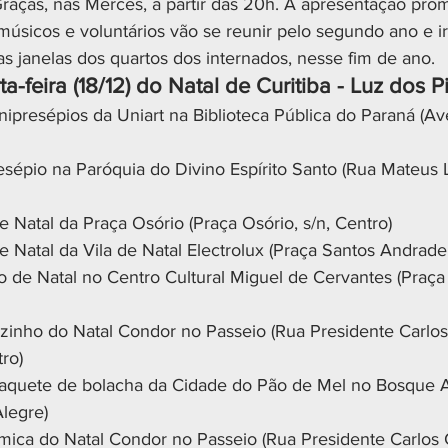
aças, nas Mercês, a partir das 20h. A apresentação pro
 músicos e voluntários vão se reunir pelo segundo ano e ir
s janelas dos quartos dos internados, nesse fim de ano.
a-feira (18/12) do Natal de Curitiba - Luz dos P
ipresépios da Uniart na Biblioteca Pública do Paraná (A
esépio na Paróquia do Divino Espírito Santo (Rua Mateus 
de Natal da Praça Osório (Praça Osório, s/n, Centro)
de Natal da Vila de Natal Electrolux (Praça Santos Andrade,
o de Natal no Centro Cultural Miguel de Cervantes (Praça 
nzinho do Natal Condor no Passeio (Rua Presidente Carlos 
ro)
maquete de bolacha da Cidade do Pão de Mel no Bosque 
Alegre)
mica do Natal Condor no Passeio (Rua Presidente Carlos Ca