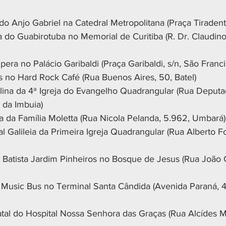
o Anjo Gabriel na Catedral Metropolitana (Praça Tiradente
a do Guabirotuba no Memorial de Curitiba (R. Dr. Claudino
ra no Palácio Garibaldi (Praça Garibaldi, s/n, São Franci
no Hard Rock Café (Rua Buenos Aires, 50, Batel)
lina da 4ª Igreja do Evangelho Quadrangular (Rua Deput
 da Imbuia)
a da Família Moletta (Rua Nicola Pelanda, 5.962, Umbará)
l Galileia da Primeira Igreja Quadrangular (Rua Alberto Fol
a Batista Jardim Pinheiros no Bosque de Jesus (Rua João G
Music Bus no Terminal Santa Cândida (Avenida Paraná, 4
tal do Hospital Nossa Senhora das Graças (Rua Alcídes 