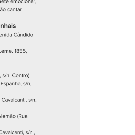
mete emocionar, 
ão cantar 
inhais
venida Cândido 
Leme, 1855, 
 s/n, Centro)
Espanha, s/n, 
Cavalcanti, s/n, 
Alemão (Rua 
valcanti, s/n , 