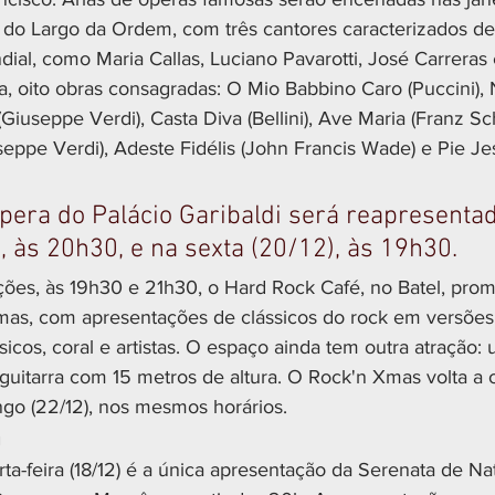
do Largo da Ordem, com três cantores caracterizados de
dial, como Maria Callas, Luciano Pavarotti, José Carreras
a, oito obras consagradas: O Mio Babbino Caro (Puccini)
 (Giuseppe Verdi), Casta Diva (Bellini), Ave Maria (Franz Sc
eppe Verdi), Adeste Fidélis (John Francis Wade) e Pie J
pera do Palácio Garibaldi será reapresentad
, às 20h30, e na sexta (20/12), às 19h30.
es, às 19h30 e 21h30, o Hard Rock Café, no Batel, pro
as, com apresentações de clássicos do rock em versões 
cos, coral e artistas. O espaço ainda tem outra atração:
guitarra com 15 metros de altura. O Rock'n Xmas volta a 
ngo (22/12), nos mesmos horários.
m
ta-feira (18/12) é a única apresentação da Serenata de Nat