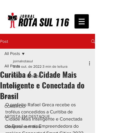
Post
All Posts
jornalrotasul
All Posts
5 de out. de 2022
3 min de leitura
Curitiba é a Cidade Mais
De Olho na Estrada
Inteligente e Conectada do
Turismo
Brasil
Geral
O prefeito Rafael Greca recebe os 
COMÉRCIO
troféus concedidos a Curitiba de 
ARTISTA EM DESTAQUE
Cidade Mais Inteligente e Conectada 
do Brasil e mais Empreendedora do 
Categoria sem título