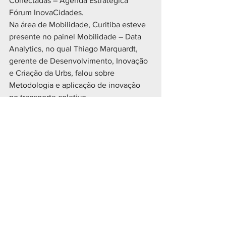
Conectadas – Agenda Estratégica 
Fórum InovaCidades.
Na área de Mobilidade, Curitiba esteve 
presente no painel Mobilidade – Data 
Analytics, no qual Thiago Marquardt, 
gerente de Desenvolvimento, Inovação 
e Criação da Urbs, falou sobre 
Metodologia e aplicação de inovação 
no transporte coletivo.
No eixo Educação e Saúde, Mauricio 
Pimentel, diretor de Sistemas e 
Inovação do Instituto Cidades 
Inteligentes (ICI), participou do painel 
Cidades Humanas, Resilientes e 
Inclusivas, com a palestra Inovação e 
resiliência nas cidades.