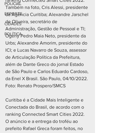
ranking Connected Smart Cities 2022. 
POLICIAL
Também na foto, Cris Alessi, presidente 
ESPORTE
da Agência Curitiba; Alexandre Jarschel 
de Oliveira, secretário de 
CIDADES
Administração, Gestão de Pessoal e TI; 
POLÍTICA
Ogeny Pedro Maia Neto, presidente da 
Urbs; Alexandre Amorim, presidente do 
ICI; e Lucas Navarro de Souza, assessor 
de Articulação Política da Prefeitura, 
além de Dante Greco do jornal Estado 
de São Paulo e Carlos Eduardo Cardoso, 
da Enel X Brasil. São Paulo, 04/10/2022. 
Foto: Renato Prospero/SMCS
Curitiba é a Cidade Mais Inteligente e 
Conectada do Brasil, de acordo com o 
ranking Connected Smart Cities 2022. 
O anúncio e a entrega do troféu ao 
prefeito Rafael Greca foram feitos, no 