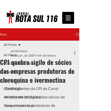
Post
All Posts
jornalrotasul
All Posts
16 de jun. de 2021
1 min de leitura
CPI quebra sigilo de sócios
De Olho na Estrada
das empresas produtoras de
Turismo
cloroquina e ivermectina
Geral
Os integrantes da CPI da Covid 
COMÉRCIO
levantaram os sigilos dos sócios de 
ARTISTA EM DESTAQUE
duas empresas produtoras de 
Categoria sem título