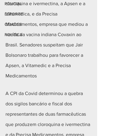
cloroquina e ivermectina, a Apsen e a 
POLICIAL
Vitamedica, e da Precisa 
ESPORTE
Medicamentos, empresa que mediou a 
CIDADES
venda da vacina indiana Covaxin ao 
POLÍTICA
Brasil. Senadores suspeitam que Jair 
Bolsonaro trabalhou para favorecer a 
Apsen, a Vitamedic e a Precisa 
Medicamentos
A CPI da Covid determinou a quebra 
dos sigilos bancário e fiscal dos 
representantes de duas farmacêuticas 
que produzem cloroquina e ivermectina 
e da Precisa Medicamentos, empresa 