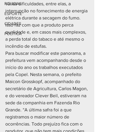
POLICIAL
várias dificuldades, entre elas, a 
interrupção no fornecimento de energia 
ESPORTE
elétrica durante a secagem do fumo. 
CIDADES
Isso faz com que a produto perca 
qualidade e, em casos mais complexos, 
POLÍTICA
a perda total do tabaco e até mesmo o 
incêndio de estufas.
Para buscar modificar este panorama, a 
prefeitura vem acompanhando desde o 
início do ano os trabalhos executados 
pela Copel. Nesta semana, o prefeito 
Maicon Grosskopf, acompanhado do 
secretário de Agricultura, Carlos Magon, 
e do vereador Clever Beil, estiveram na 
sede da companhia em Fazenda Rio 
Grande. “A última safra foi a que 
registramos o maior número de 
ocorrências. Todo prejuízo fica com o 
produtor, que não tem mais condições 