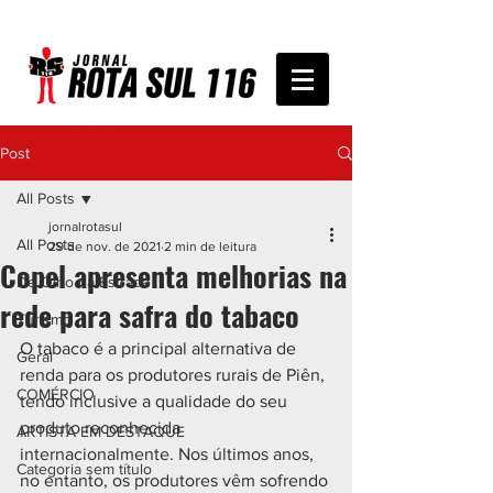
Post
All Posts
jornalrotasul
All Posts
29 de nov. de 2021
2 min de leitura
Copel apresenta melhorias na
De Olho na Estrada
rede para safra do tabaco
Turismo
O tabaco é a principal alternativa de 
Geral
renda para os produtores rurais de Piên, 
COMÉRCIO
tendo inclusive a qualidade do seu 
produto reconhecida 
ARTISTA EM DESTAQUE
internacionalmente. Nos últimos anos, 
Categoria sem título
no entanto, os produtores vêm sofrendo 