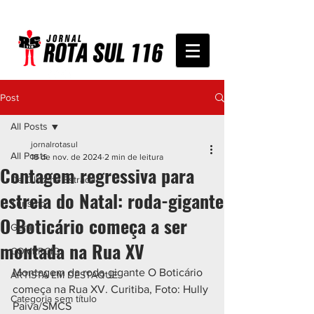
Post
All Posts
jornalrotasul
All Posts
18 de nov. de 2024
2 min de leitura
Contagem regressiva para
De Olho na Estrada
estreia do Natal: roda-gigante
Turismo
O Boticário começa a ser
Geral
montada na Rua XV
COMÉRCIO
Montagem da roda-gigante O Boticário 
ARTISTA EM DESTAQUE
começa na Rua XV. Curitiba, Foto: Hully 
Categoria sem título
Paiva/SMCS