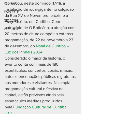
POLICIAL
Começou, neste domingo (17/11), a 
instalação da roda-gigante no calçadão 
ESPORTE
da Rua XV de Novembro, próximo à 
CIDADES
Praça Osório, em Curitiba. Com 
patrocínio de O Boticário, a atração com 
POLÍTICA
20 metros de altura compõe a extensa 
programação, de 22 de novembro a 23 
de dezembro, do 
Natal de Curitiba – 
Luz dos Pinhais 2024.
Considerado o maior da história, o 
evento conta com mais de 180 
espetáculos, concertos, corais, missas, 
autos e encenações públicas e gratuitas 
aos moradores e visitantes. Na ampla 
programação cultural e festiva na 
capital, estão previstos ainda seis 
espetáculos inéditos produzidos 
pela 
Fundação Cultural de Curitiba 
(FCC).