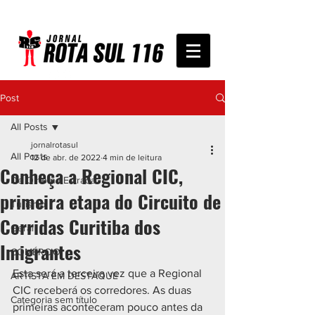
Post
All Posts
jornalrotasul
All Posts
12 de abr. de 2022
4 min de leitura
Conheça a Regional CIC,
De Olho na Estrada
primeira etapa do Circuito de
Turismo
Corridas Curitiba dos
Geral
Imigrantes
COMÉRCIO
Esta será a terceira vez que a Regional 
ARTISTA EM DESTAQUE
CIC receberá os corredores. As duas 
Categoria sem título
primeiras aconteceram pouco antes da 