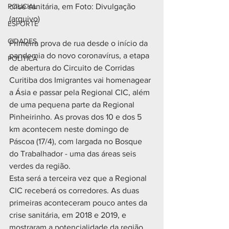
POLICIAL
crise sanitária, em Foto: Divulgação 
(arquivo)
ESPORTE
CIDADES
Primeira prova de rua desde o início da 
pandemia do novo coronavírus, a etapa 
POLÍTICA
de abertura do Circuito de Corridas 
Curitiba dos Imigrantes vai homenagear 
a Ásia e passar pela Regional CIC, além 
de uma pequena parte da Regional 
Pinheirinho. As provas dos 10 e dos 5 
km acontecem neste domingo de 
Páscoa (17/4), com largada no Bosque 
do Trabalhador - uma das áreas seis 
verdes da região.
Esta será a terceira vez que a Regional 
CIC receberá os corredores. As duas 
primeiras aconteceram pouco antes da 
crise sanitária, em 2018 e 2019, e 
mostraram a potencialidade da região 