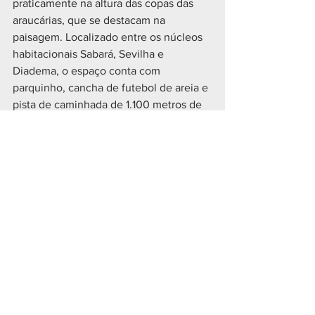
praticamente na altura das copas das 
araucárias, que se destacam na 
paisagem. Localizado entre os núcleos 
habitacionais Sabará, Sevilha e 
Diadema, o espaço conta com 
parquinho, cancha de futebol de areia e 
pista de caminhada de 1.100 metros de 
extensão.
Serviço: as seis áreas verdes da CIC
Bosque do Trabalhador – Rua Professor 
José Rodrigues Vieira Netto, s/nº
 Bosque Diadema - Estrada Velha do 
Barigui, com acesso pela Rua Vale dos 
Pássaros e pela Rua Antônio Dionísio 
Sobrinho.
 Parque Caiuá – acesso pelas ruas Rosa 
Rigoni Landal, Durval Leopoldo Landal, 
Pedro Driessen Filho e Marco Antônio 
Malucelli.