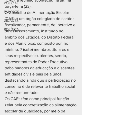
(CAE), a reunião aconteceu na última 
POLICIAL
terça-feira (23).
ESPORTE
O Conselho de Alimentação Escolar 
(CAE) é um órgão colegiado de caráter 
CIDADES
fiscalizador, permanente, deliberativo e 
POLÍTICA
de assessoramento, instituído no 
âmbito dos Estados, do Distrito Federal 
e dos Municípios, composto por, no 
mínimo, 7 (sete) membros titulares e 
seus respectivos suplentes, sendo, 
representantes do Poder Executivo, 
trabalhadores da educação e discentes, 
entidades civis e pais de alunos, 
destacando ainda que a participação no 
conselho é de relevante trabalho social 
e não remunerado.
Os CAEs têm como principal função 
zelar pela concretização da alimentação 
escolar de qualidade, por meio da 