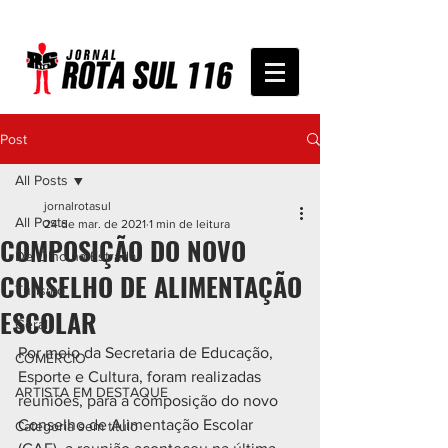
Post
All Posts
jornalrotasul
All Posts
24 de mar. de 2021
1 min de leitura
COMPOSIÇÃO DO NOVO
De Olho na Estrada
CONSELHO DE ALIMENTAÇÃO
Turismo
ESCOLAR
Geral
Por meio da Secretaria de Educação, 
COMÉRCIO
Esporte e Cultura, foram realizadas 
ARTISTA EM DESTAQUE
reuniões, para a composição do novo 
Conselho de Alimentação Escolar 
Categoria sem título