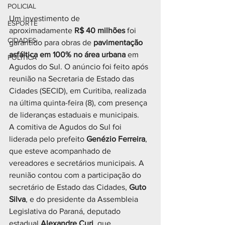
POLICIAL
Um investimento de 
ESPORTE
aproximadamente 
R$ 40 milhões
 foi 
CIDADES
garantido para obras de 
pavimentação 
asfáltica em 100% no área urbana
 em 
POLÍTICA
Agudos do Sul. O anúncio foi feito após 
reunião na Secretaria de Estado das 
Cidades (SECID), em Curitiba, realizada 
na última quinta-feira (8), com presença 
de lideranças estaduais e municipais.
A comitiva de Agudos do Sul foi 
liderada pelo prefeito 
Genézio Ferreira
, 
que esteve acompanhado de 
vereadores e secretários municipais. A 
reunião contou com a participação do 
secretário de Estado das Cidades, 
Guto 
Silva
, e do presidente da Assembleia 
Legislativa do Paraná, deputado 
estadual 
Alexandre Curi
, que 