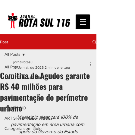
Post
All Posts
jornalrotasul
All Posts
13 de mai. de 2025
2 min de leitura
Comitiva de Agudos garante
De Olho na Estrada
R$ 40 milhões para
Turismo
pavimentação do perímetro
Geral
urbano
COMÉRCIO
Município alcançará 100% de 
ARTISTA EM DESTAQUE
pavimentação em área urbana com 
Categoria sem título
apoio do Governo do Estado