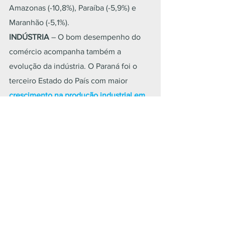
Amazonas (-10,8%), Paraíba (-5,9%) e 
Maranhão (-5,1%).
INDÚSTRIA 
–
O bom desempenho do 
comércio acompanha também a 
evolução da indústria. O Paraná foi o 
terceiro Estado do País com maior 
crescimento na produção industrial em 
julho
. O avanço foi de 3,3% de acordo 
com a Pesquisa Industrial Mensal-
Regional (PIM-PF-Regional), também do 
IBGE – apenas Bahia (6,7%) e Espírito 
Santo (3,7%) tiveram desempenho 
superior no período.
Em relação à Região Sul, Santa Catarina 
(-1,5%) e Rio Grande do Sul (-1,7%) 