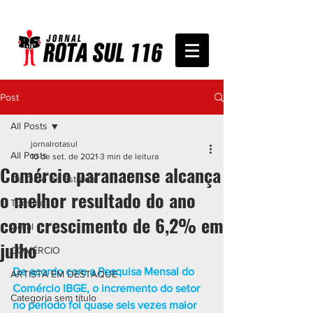
Post
All Posts
jornalrotasul
All Posts
10 de set. de 2021
3 min de leitura
Comércio paranaense alcança
De Olho na Estrada
o melhor resultado do ano
Turismo
com crescimento de 6,2% em
Geral
julho
COMÉRCIO
De acordo com a Pesquisa Mensal do 
ARTISTA EM DESTAQUE
Comércio IBGE, o incremento do setor 
Categoria sem título
no período foi quase seis vezes maior 