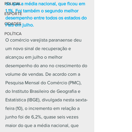
POLICIAL
do que a média nacional, que ficou em 
1,1%. Foi também o segundo melhor 
ESPORTE
desempenho entre todos os estados do 
CIDADES
País em julho.
POLÍTICA
O comércio varejista paranaense deu 
um novo sinal de recuperação e 
alcançou em julho o melhor 
desempenho do ano no crescimento do 
volume de vendas. De acordo com a 
Pesquisa Mensal do Comércio (PMC), 
do Instituto Brasileiro de Geografia e 
Estatística (IBGE), divulgada nesta sexta-
feira (10), o incremento em relação a 
junho foi de 6,2%, quase seis vezes 
maior do que a média nacional, que 