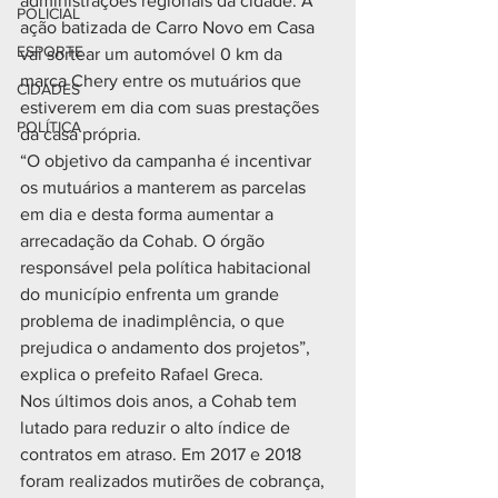
administrações regionais da cidade. A 
POLICIAL
ação batizada de Carro Novo em Casa 
ESPORTE
vai sortear um automóvel 0 km da 
marca Chery entre os mutuários que 
CIDADES
estiverem em dia com suas prestações 
POLÍTICA
da casa própria.
“O objetivo da campanha é incentivar 
os mutuários a manterem as parcelas 
em dia e desta forma aumentar a 
arrecadação da Cohab. O órgão 
responsável pela política habitacional 
do município enfrenta um grande 
problema de inadimplência, o que 
prejudica o andamento dos projetos”, 
explica o prefeito Rafael Greca.
Nos últimos dois anos, a Cohab tem 
lutado para reduzir o alto índice de 
contratos em atraso. Em 2017 e 2018 
foram realizados mutirões de cobrança, 