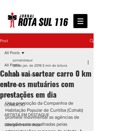
Post
All Posts
jornalrotasul
All Posts
30 de jan. de 2019
3 min de leitura
Cohab vai sortear carro 0 km
De Olho na Estrada
entre os mutuários com
Turismo
prestações em dia
Geral
Uma promoção da Companhia de 
COMÉRCIO
Habitação Popular de Curitiba (Cohab) 
ARTISTA EM DESTAQUE
promete movimentar as agências de 
atendimento espalhadas pelas 
Categoria sem título