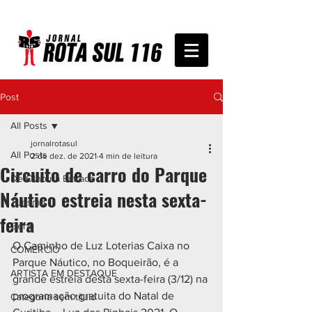
Post
All Posts
jornalrotasul
All Posts
2 de dez. de 2021
4 min de leitura
Circuito de carro do Parque
De Olho na Estrada
Náutico estreia nesta sexta-
Turismo
feira
Geral
O Caminho de Luz Loterias Caixa no 
COMÉRCIO
Parque Náutico, no Boqueirão, é a 
ARTISTA EM DESTAQUE
grande estreia desta sexta-feira (3/12) na 
programação gratuita do Natal de 
Categoria sem título