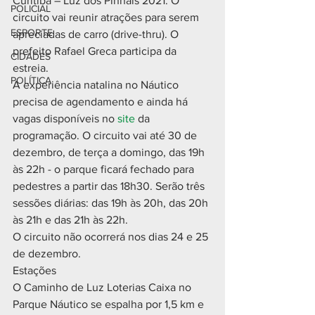
Curitiba – Luz dos Pinhais 2021. O 
POLICIAL
circuito vai reunir atrações para serem 
ESPORTE
apreciadas de carro (drive-thru). O 
prefeito Rafael Greca participa da 
CIDADES
estreia.
POLÍTICA
A experiência natalina no Náutico 
precisa de agendamento e ainda há 
vagas disponíveis no 
site
 da 
programação. O circuito vai até 30 de 
dezembro, de terça a domingo, das 19h 
às 22h - o parque ficará fechado para 
pedestres a partir das 18h30. Serão três 
sessões diárias: das 19h às 20h, das 20h 
às 21h e das 21h às 22h.
O circuito não ocorrerá nos dias 24 e 25 
de dezembro.
Estações
O Caminho de Luz Loterias Caixa no 
Parque Náutico se espalha por 1,5 km e 