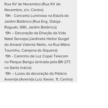
Rua XV de Novembro (Rua XV de 
Novembro, s/n, Centro)
 19h - Concerto Luminoso na Estufa do 
Jardim Botânico (Rua Eng. Ostoja 
Roguski, 690, Jardim Botânico)
 19h – Decoração da Direção da Vida 
Natal Servopa (Jardinete Heitor Gurgel 
do Amaral Valente Netto, na Rua Mário 
Tourinho, Campina do Siqueira)
 19h - Caminho de Luz Copel Telecom 
no Parque Barigui (entrada pela BR-277, 
no Santo Inácio)
 19h – Luzes da decoração do Palácio 
Avenida (Avenida Luiz Xavier, 11, Centro)
 19h30 – Decoração da Família Moletta 
(Rua Nicola Pelanda, 5.962, Umbará)
 20h – Caminho de Luz do Natal 
Condor no Passeio Público (entrada 